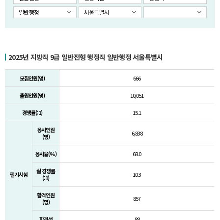
일반행정
서울특별시
2025년 지방직 9급 일반전형 행정직 일반행정 서울특별시
모집인원(명)
666
출원인원(명)
10,051
경쟁률(:1)
15.1
응시인원
6,838
(명)
응시율(%)
68.0
실 경쟁률
필기시험
10.3
(:1)
합격인원
857
(명)
합격선
88