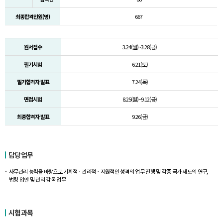
최종합격인원(명)
667
원서접수
3.24(월)~3.28(금)
필기시험
6.21(토)
필기합격자 발표
7.24(목)
면접시험
8.25(월)~9.12(금)
최종합격자 발표
9.26(금)
담당업무
사무관리 능력을 바탕으로 기획적ㆍ관리적ㆍ지원적인 성격의 업무 진행 및 각종 국가 제도의 연구,
법령 입안 및 관리 감독 업무
시험과목