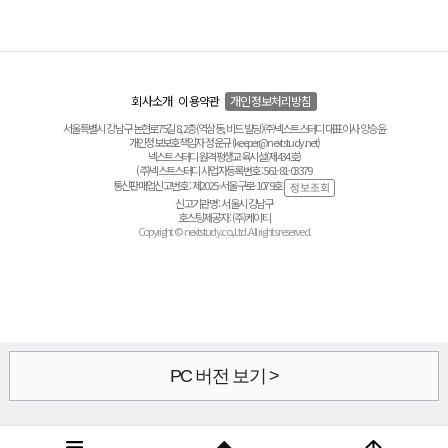
회사소개
이용약관
개인정보처리방침
서울특별시 강남구 논현로75길 8, 2층(역삼동, 비드 빌딩) ㈜넥스트스터디 대표이사 양승윤
개인정보보호책임자 정운규 (keeper@nextstudy.net)
넥스트스터디 원격평생교육시설(제434호)
(주)넥스트스터디 사업자등록번호 : 561-81-03379
통신판매업신고번호 : 제2025-서울구로-1079호
신고기관명 : 서울시 강남구
호스팅제공자 : (주)케이티
Copyright © nextstudy.co.,Ltd. All rights reserved.
PC 버전 보기 >