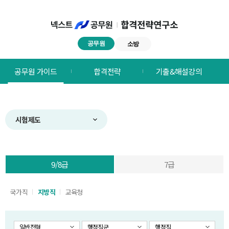
공무원
소방
넥스트공무원
공무원 가이드
합격전략
기출&해설강의
합격전략연구소
메뉴
시험제도
9/8급
7급
국가직
지방직
교육청
일반전형
행정직군
행정직