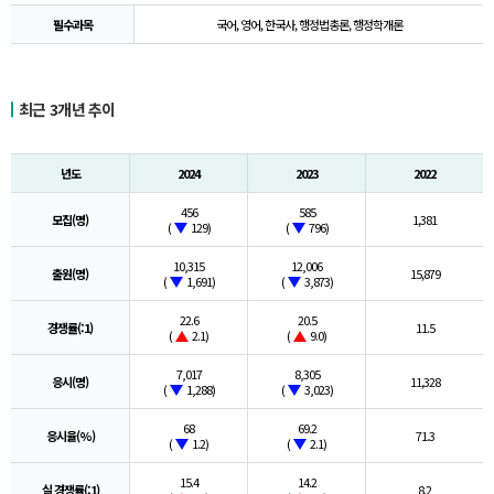
필수과목
국어, 영어, 한국사, 행정법총론, 행정학개론
최근 3개년 추이
년도
2024
2023
2022
456
585
모집(명)
1,381
(
129)
(
796)
10,315
12,006
출원(명)
15,879
(
1,691)
(
3,873)
22.6
20.5
경쟁률(:1)
11.5
(
2.1)
(
9.0)
7,017
8,305
응시(명)
11,328
(
1,288)
(
3,023)
68
69.2
응시율(%)
71.3
(
1.2)
(
2.1)
15.4
14.2
실 경쟁률(:1)
8.2