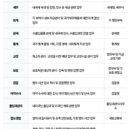
세무
내국세 부과 및 감면, 징수 등 세금 관련 업무
국세청, 세무서
각 부처의 내부 자금관리 및 국가재무제표에 대한 회계 결산
회계
각 행정부처
업무
관세
수출입물품 관세 및 내국세 징수, 수출입과정 검열 업무
관세청
통계
국가 통계 활동 기획, 각종 경제 · 사회통계 작성 업무
통계청
법무부 및 각급
교정
재소자 관리 · 교정을 위한 제반 업무 및 교정시설 관리 업무
교정기관
법무부 및 각
보호
보호처분 대상자 관리 · 감독 및 명령 집행 업무
보호 관찰소
검찰
범죄 사건 접수 처리 및 검찰행정 업무
검찰청
마약수사
마약 수사에 대한 조사, 마약 범죄사건 처리 및 단속 업무
검찰청
출입국관리사무
출입국관리
내외국인 출입국 및 외국인 체류 관련 업무
소
철도경찰
열차 내 질서유지 및 승객 안전보호, 각종 범죄 사건 업무
국토교통부
경제, 정치, 문화 등 다양한 분야에서 외국과 협상을 통해