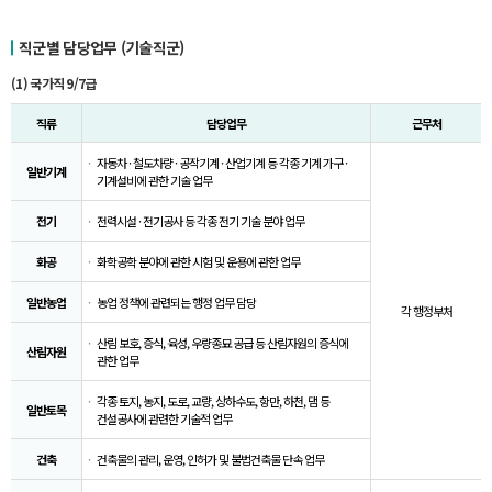
직군별 담당업무 (기술직군)
(1) 국가직 9/7급
직류
담당업무
근무처
자동차 · 철도차량 · 공작기계 · 산업기계 등 각종 기계 가구 ·
일반기계
기계설비에 관한 기술 업무
전기
전력시설 · 전기공사 등 각종 전기 기술 분야 업무
화공
화학공학 분야에 관한 시험 및 운용에 관한 업무
일반농업
농업 정책에 관련되는 행정 업무 담당
각 행정부처
산림 보호, 증식, 육성, 우량종묘 공급 등 산림자원의 증식에
산림자원
관한 업무
각종 토지, 농지, 도로, 교량, 상하수도, 항만, 하천, 댐 등
일반토목
건설공사에 관련한 기술적 업무
건축
건축물의 관리, 운영, 인허가 및 불법건축물 단속 업무