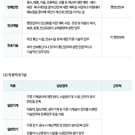
홍수, 태풍, 가뭄, 조류독감, 산불 등 재난에 대한 예방 · 대비 ·
방재안전
대응 · 복구과정을 맡아 안전에 대한 계획을 수립하고 위험대비
행정안전부
매뉴얼을 준비해 국민의 재산과 안전을 지키는 일
행정업무의 전산화를 위한 계획 수립 · 조정 및 자료의 처리,
전산개발
보관, 운용, 전산요원의 교육훈련에 관한 업무
각 행정부처
무선 통신 시설, 전송시설 등에 대한 각종 기술적 업무
전송기술
국가 안보통신이나 장거리 통신업무에 관한 전문적이고
기술적인 업무 담당
(2) 지방직 9/7급
직류
담당업무
근무처
각종 기계설비에 대한 관리, 시설관리 및 시공, 인허가 등의
현장을 감독
일반기계
자동차, 철도차량, 공작기계 등 각종 기계설비 업무를 비롯한
기술업무와 등록업무 등을 지원
각종 전기 공사 시 예산책정 및 현장의 관리감독 업무
일반전기
건물이나 교량등의 시설물 시공업무와 관리 업무