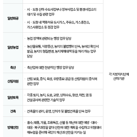
시ㆍ도청 산하 수도사업부나 정부사업소 및 환경사업소의
대기 및 수질 관련 업무
일반화공
시ㆍ도청 내 액화석유 도시가스, 주유소, 가스충전소,
가스사용업소 등 점검 업무
농업 정책에 관련되는 행정 업무 담당
농산물유통, 식량증산, 농지의 불법행위 단속, 농어민 확인서
일반농업
발급, 농지의 형질변경, 농지재해대책 등을 처리 하는 업무
담당
축산
축산업에 대한 전반적인 행정 업무 담당
각 지방자치단체
산하기관
산림 보호, 증식, 육성, 우량종묘 공급 등 산림자원의 증식에
산림자원
관한 업무
각종 토지, 농지, 도로, 교량, 상하수도, 항만, 하천, 댐 등
일반토목
건설공사에 관련한 기술적 업무
건축
건축물의 관리, 운영, 인허가 및 불법건축물 단속 업무
홍수, 태풍, 가뭄, 조류독감, 산불 등 재난에 대한 예방 · 대비 ·
방재안전
대응 · 복구과정을 맡아 안전에 대한 계획을 수립하고 위험대비
매뉴얼을 준비해 국민의 재산과 안전을 지키는 일