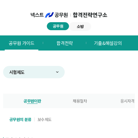
공무원
소방
넥스트공무원
공무원 가이드
합격전략
기출&해설강의
합격전략연구소
메뉴
시험제도
공무원이란
채용절차
응시자격
공무원의 분류
보수제도