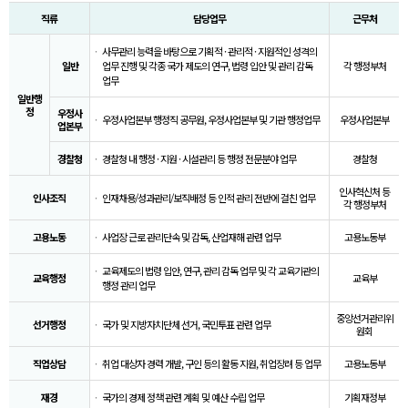
직류
담당업무
근무처
사무관리 능력을 바탕으로 기획적 · 관리적 · 지원적인 성격의
일반
업무 진행 및 각종 국가 제도의 연구, 법령 입안 및 관리 감독
각 행정부처
업무
일반행
정
우정사
우정사업본부 행정직 공무원, 우정사업본부 및 기관 행정업무
우정사업본부
업본부
경찰청
경찰청 내 행정 · 지원 · 시설관리 등 행정 전문분야 업무
경찰청
인사혁신처 등
인사조직
인재채용/성과관리/보직배정 등 인적 관리 전반에 걸친 업무
각 행정부처
고용노동
사업장 근로 관리단속 및 감독, 산업재해 관련 업무
고용노동부
교육제도의 법령 입안, 연구, 관리 감독 업무 및 각 교육기관의
교육행정
교육부
행정 관리 업무
중앙선거관리위
선거행정
국가 및 지방자치단체 선거, 국민투표 관련 업무
원회
직업상담
취업 대상자 경력 개발, 구인 등의 활동 지원, 취업장려 등 업무
고용노동부
재경
국가의 경제 정책 관련 계획 및 예산 수립 업무
기획재정부