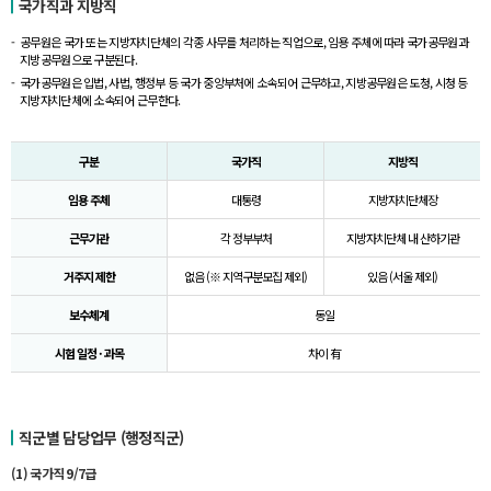
국가직과 지방직
공무원은 국가 또는 지방자치단체의 각종 사무를 처리하는 직업으로, 임용 주체에 따라 국가공무원과
지방공무원으로 구분된다.
국가공무원은 입법, 사법, 행정부 등 국가 중앙부처에 소속되어 근무하고, 지방공무원은 도청, 시청 등
지방자치단체에 소속되어 근무한다.
구분
국가직
지방직
임용 주체
대통령
지방자치단체장
근무기관
각 정부부처
지방자치단체 내 산하기관
거주지 제한
없음 (※ 지역구분모집 제외)
있음 (서울 제외)
보수체계
동일
시험 일정 · 과목
차이 有
직군별 담당업무 (행정직군)
(1) 국가직 9/7급