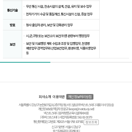
무선 통신 시설, 전송시설의 설계, 건설, 유지 및 보수 업무
통신기술
전자기기의 수급 및 품질개선, 통신시설의 신설, 증설 업무
방호
청사 출입자 관리, 보안 및 강화관리 업무
시,군,구청 또는 보건소의 보건/위생 관련부서 행정업무
보건 및 의료행정 계획 수립과 조정 및 집행업무, 전염병
보건
예방업무 검역업무와 산업보건업무, 환경위생, 식품위생업무
등
회사소개
이용약관
개인정보처리방침
서울특별시 강남구 논현로75길 8, 2층(역삼동, 비드 빌딩) ㈜넥스트스터디 대표이사 양승윤
개인정보보호책임자 정운규 (keeper@nextstudy.net)
넥스트스터디 원격평생교육시설(제434호)
(주)넥스트스터디 사업자등록번호 : 561-81-03379
통신판매업신고번호 : 제2025-서울구로-1079호
신고기관명 : 서울시 강남구
호스팅제공자 : (주)케이티