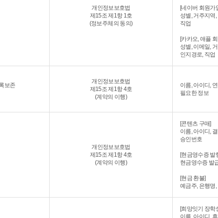
개인정보보호법
[네이버 회원가입
제15조 제1항 1호
성별, 거주지역,
(정보주체의 동의)
직업
[카카오, 애플 
성별, 이메일, 
인지경로, 직업
개인정보보호법
기록보존
이름, 아이디, 
제15조 제1항 4호
필요한 정보
(계약의 이행)
[콘텐츠 구매]
이름, 아이디, 
승인번호
개인정보보호법
제15조 제1항 4호
[현금영수증 발행
(계약의 이행)
현금영수증 발
[현금 환불]
예금주, 은행명
[희망잇기 장학생
이름, 아이디, 