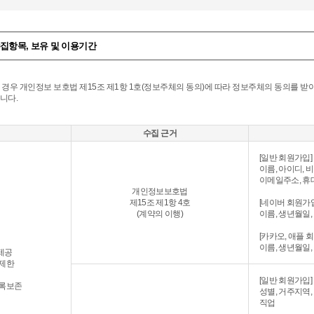
수집항목, 보유 및 이용기간
 경우 개인정보 보호법 제15조 제1항 1호(정보주체의 동의)에 따라 정보주체의 동의를 받
니다.
수집 근거
[일반 회원가입]
이름, 아이디, 
이메일주소, 
개인정보보호법
제15조 제1항 4호
[네이버 회원가입
(계약의 이행)
이름, 생년월일
[카카오, 애플 
이름, 생년월일
 제공
 제한
[일반 회원가입]
기록보존
성별, 거주지역,
직업