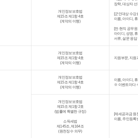
장학, 대상자 
개인정보보호법
[군인대상 수강료
제15조 제1항 4호
이름, 아이디,
(계약의 이행)
[전·현직 공무
아이디, 성명, 
서류, 설문 응답
개인정보보호법
제15조 제1항 4호
지원부문, 지원
(계약의 이행)
개인정보보호법
이름, 아이디,
제15조 제1항 4호
※ 이벤트마다 
(계약의 이행)
개인정보보호법
제15조 제1항 2호
(법률에 특별한 규정)
[제세공과금 원
이름, 주민등록
소득세법
제145조, 제164조
(원천징수 의무)