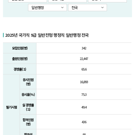
일반행정
전국
2025년 국가직 9급 일반전형 행정직 일반행정 전국
모집인원(명)
342
출원인원(명)
22,447
경쟁률(:1)
65.6
응시인원
16,893
(명)
응시율(%)
75.3
실 경쟁률
필기시험
49.4
(:1)
합격인원
436
(명)
합격선
93