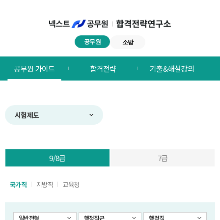
공무원
소방
넥스트공무원
공무원 가이드
합격전략
기출&해설강의
합격전략연구소
메뉴
시험제도
9/8급
7급
국가직
지방직
교육청
일반전형
행정직군
행정직