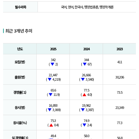
필수과목
국어, 영어, 한국사, 행정법총론, 행정학개론
최근 3개년 추이
년도
2025
2024
2023
342
344
모집(명)
411
(
2)
(
67)
22,447
26,666
출원(명)
30,206
(
4,219)
(
3,540)
65.6
77.5
경쟁률(:1)
73.5
(
11.9)
(
4.0)
16,893
19,962
응시(명)
23,349
(
3,069)
(
3,387)
75.3
74.9
응시율(%)
77.3
(
0.4)
(
2.4)
49.4
58.0
실 경쟁률(:1)
56.8