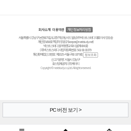
회사소개
이용약관
개인정보처리방침
서울특별시 강남구 논현로75길 8, 2층(역삼동, 비드 빌딩) ㈜넥스트스터디 대표이사 양승윤
개인정보보호책임자 정운규 (keeper@nextstudy.net)
넥스트스터디 원격평생교육시설(제434호)
(주)넥스트스터디 사업자등록번호 : 561-81-03379
통신판매업신고번호 : 제2025-서울구로-1079호
신고기관명 : 서울시 강남구
호스팅제공자 : (주)케이티
Copyright © nextstudy.co.,Ltd. All rights reserved.
PC 버전 보기 >