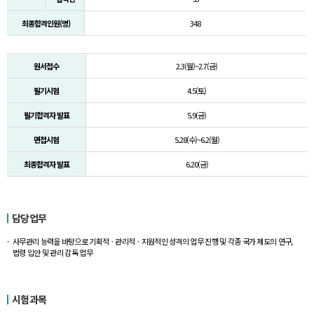
최종합격인원(명)
348
원서접수
2.3(월)~2.7(금)
필기시험
4.5(토)
필기합격자 발표
5.9(금)
면접시험
5.28(수)~6.2(월)
최종합격자 발표
6.20(금)
담당업무
사무관리 능력을 바탕으로 기획적ㆍ관리적ㆍ지원적인 성격의 업무 진행 및 각종 국가 제도의 연구,
법령 입안 및 관리 감독 업무
시험과목