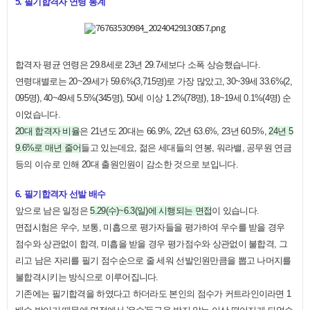
5. 필기합격자 연령 통계
합격자 평균 연령은 29.8세로 23년 29.7세보다 소폭 상승했습니다.
연령대별로는 20~29세가 59.6%(3,715명)로 가장 많았고, 30~39세 33.6%(2,
095명), 40~49세 5.5%(345명), 50세 이상 1.2%(78명), 18~19세 0.1%(4명) 순
이었습니다.
20대 합격자 비율
은 21년도 20대는 66.9%, 22년 63.6%, 23년 60.5%,
24년 5
9.6%로 매년 줄어
들고 있는데요, 젊은 세대들의 연봉, 워라밸, 공무원 연금
등의 이슈로 인해 20대 출원인원이 감소한 것으로 보입니다.
6. 필기합격자 선발 배수
앞으로 남은 일정은
5.29(수)~6.3(일)에 시행되는 면접
이 있습니다.
면접시험은 우수, 보통, 미흡으로 평가자들을 평가하여 우수를 받을 경우
점수와 상관없이 합격, 미흡을 받을 경우 평가점수와 상관없이 불합격, 그
리고 남은 자리를 필기 점수순으로 줄 세워 선발인원만큼을 뽑고 나머지를
불합격시키는 방식으로 이루어집니다.
기존에는 필기합격을 하였다고 하더라도 본인의 점수가 커트라인이라면 1