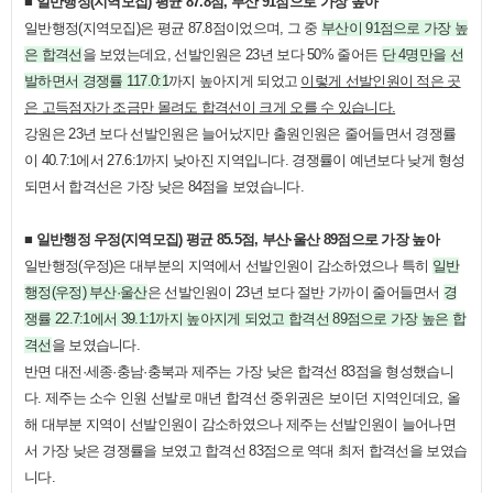
■ 일반행정(지역모집) 평균 87.8점, 부산 91점으로 가장 높아
일반행정(지역모집)은 평균 87.8점이었으며, 그 중
부산
이 91점으로 가장 높
은 합격선
을 보였는데요, 선발인원은 23년 보다 50% 줄어든
단 4명만을 선
발하면서 경쟁률 117.0:1
까지 높아지게 되었고
이렇게 선발인원이 적은 곳
은 고득점자가 조금만 몰려도 합격선이 크게 오를 수 있습니다.
강원은 23년 보다 선발인원은 늘어났지만 출원인원은 줄어들면서 경쟁률
이 40.7:1에서 27.6:1까지 낮아진 지역입니다. 경쟁률이 예년보다 낮게 형성
되면서 합격선은 가장 낮은 84점을 보였습니다.
■ 일반행정 우정(지역모집) 평균 85.5점, 부산·울산 89점으로 가장 높아
일반행정(우정)은 대부분의 지역에서 선발인원이 감소하였으나 특히
일반
행정(우정) 부산·울산
은 선발인원이 23년 보다 절반 가까이 줄어들면서
경
쟁률 22.7:1에서 39.1:1까지 높아지게 되었고 합격선 89점으로 가장 높은 합
격선
을 보였습니다.
반면 대전·세종·충남·충북과 제주는 가장 낮은 합격선 83점을 형성했습니
다. 제주는 소수 인원 선발로 매년 합격선 중위권은 보이던 지역인데요, 올
해 대부분 지역이 선발인원이 감소하였으나 제주는 선발인원이 늘어나면
서 가장 낮은 경쟁률을 보였고 합격선 83점으로 역대 최저 합격선을 보였습
니다.