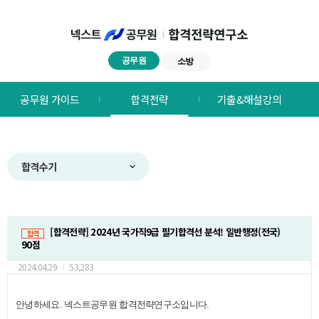
공무원
소방
넥스트공무원
공무원 가이드
합격전략
기출&해설강의
합격전략연구소
메뉴
합격수기
[합격전략]
2024년 국가직9급 필기합격선 분석! 일반행정(전국)
합격
90점
2024.04.29
53,283
안녕하세요. 넥스트공무원 합격전략연구소입니다.