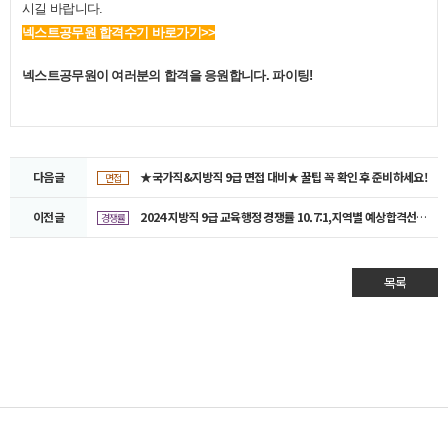
시길 바랍니다.
넥스트공무원 합격수기 바로가기>>
넥스트공무원이 여러분의 합격을 응원합니다. 파이팅!
다음글
★국가직&지방직 9급 면접 대비★ 꿀팁 꼭 확인 후 준비하세요!
면접
이전글
2024 지방직 9급 교육행정 경쟁률 10.7:1,지역별 예상합격선은?
경쟁률
목록