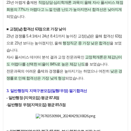
23년 어렵게 출제된
직업상담·심리학개론 과목이 올해 자사 풀서비스 채점
회원의 77%가 어렵다고 느낄 만큼
난도
가 높아지면서 합격선은 낮아지게
되었습니다.
■ 교정(남) 합격선 63점으로 가장 낮아
23년 경쟁률 5.4:1에서 24년 8.4:1까지 높아진 교정(남)은 올해 합격선 63점
으로 23년 보다는 높아졌지만, 올해
행정직군 중 가장 낮은 합격선
을 보였
습니다.
자사 풀서비스 데이터 분석 결과 교정 전문과목인
교정학개론은 체감난이
도 어렵다를 선택한 비율이 84%로 높은 체감 난도
를 보였습니다.
전문과목의 어려운 출제와 경쟁률은 높아지기는 하였으나 여전히
낮은 경
쟁률로 인해 합격선은 가장 낮게 형성
되었습니다.
3. 일반행정직 지역구분모집(일행/우정) 필기합격선
- 일반행정 (지역모집) 평균 87.8점
-일반행정 우정(지역모집) 평균 85.5점