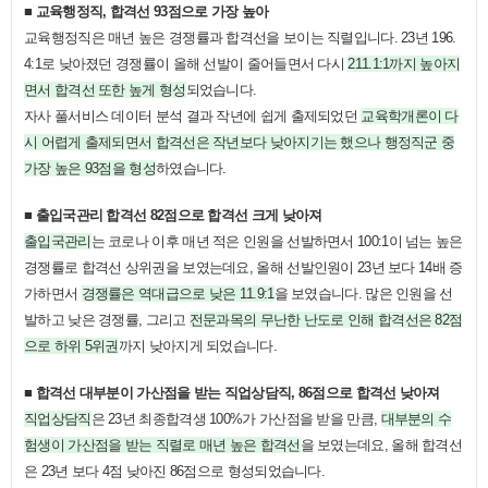
■ 교육행정직, 합격선 93점으로 가장 높아
교육행정직은 매년 높은 경쟁률과 합격선을 보이는 직렬입니다. 23년 196.
4:1로 낮아졌던 경쟁률이 올해 선발이 줄어들면서 다시
211.1:1까지 높아지
면서 합격선 또한 높게 형성
되었습니다.
자사 풀서비스 데이터 분석 결과 작년에 쉽게 출제되었던
교육학개론이 다
시 어렵게 출제되면서 합격선은 작년보다 낮아지기는 했으나 행정직군 중
가장 높은 93점을 형성
하였습니다.
■ 출입국관리 합격선 82점으로 합격선 크게 낮아져
출입국관리
는 코로나 이후 매년 적은 인원을 선발하면서 100:1이 넘는 높은
경쟁률로 합격선 상위권을 보였는데요, 올해 선발인원이 23년 보다 14배 증
가하면서
경쟁률은 역대급으로 낮은 11.9:1
을 보였습니다. 많은 인원을 선
발하고 낮은 경쟁률, 그리고
전문과목의 무난한 난도로 인해 합격선은 82점
으로 하위 5위권
까지 낮아지게 되었습니다.
■ 합격선 대부분이 가산점을 받는 직업상담직, 86점으로 합격선 낮아져
직업상담직
은 23년 최종합격생 100%가 가산점을 받을 만큼,
대부분의 수
험생이 가산점을 받는 직렬로 매년 높은 합격선
을 보였는데요, 올해 합격선
은 23년 보다 4점 낮아진 86점으로 형성되었습니다.