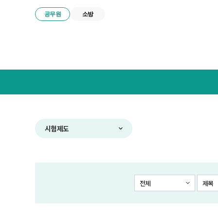
공무원
소방
넥
스
트
공
무
원
합
시험제도
격
전
략
연
구
전체
제목
소
메
뉴