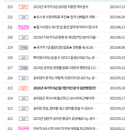
223
2023년 국가직 9급 공무원 최종합격자 분석
2023.07.13
합격
222
★초시생 수험계획표 추천★ 합격 선배들의 어떻게 공부했을까?
2023.06.20
일반
221
★필기시험 D-30! 한 달 동안 알차게 마무리 합시다!
2023.06.13
학습전략
220
2023년 지방직 9급 총평 및 예상합격선 분석(서울 일행 91점)
2023.06.11
일반
219
★국가직 7급 출원인원 발표★ 경쟁률 40.4:1로 하락!
2023.06.08
경쟁률
218
복지점수라는걸 쓸 수 있다고 들었는데요? by. 공시생 필독! 공직안내서
2023.05.23
일반
217
2023년 군무원 경쟁률 발표! (국방부 행정9급 111.3:1)
2023.05.22
경쟁률
216
공무원의 휴가는 어떻게 구성되어 있나요? by. 공시생 필독! 공직안내서
2023.05.22
일반
215
2023년 국가직 9급 필기합격선 분석-일반행정(전국) 89점!
2023.05.18
합격
214
공무원은 꼭 9시에 출근하고 18시에 퇴근해야 하나요? by. 공시생 필독! 공직안내서
2023.05.17
일반
213
공무원 연금, 얼마를 내고 얼마를 받을 수 있는지 궁금합니다! by. 공시생 필독! 공직안내서
2023.05.15
일반
212
2023년 일반직 공무원 봉급이 궁금해요! by. 공시생 필독! 공직안내서
2023.05.12
일반
211
지방직 9급 시험 임박! 합격생 계획표 참고하여 마무리 전략 수립하자!
2023.05.11
학습전략