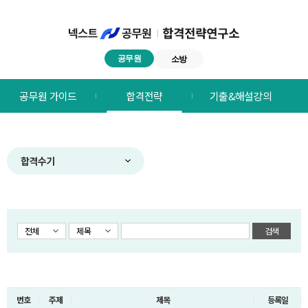
공무원
소방
넥스트공무원
공무원 가이드
합격전략
기출&해설강의
합격전략연구소
메뉴
합격수기
전체
제목
검색
번호
주제
제목
등록일