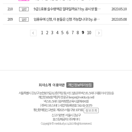
210
9급 1호봉 실수령액은 얼마일까요?! by. 공시생 필독! 공직안내서
2023.05.10
일반
209
임용유예 신청, 이 분들은 신청 가능합니다! by. 공시생 필독! 공직안내서
2023.05.08
일반
1
2
3
4
5
6
7
8
9
10
회사소개
이용약관
개인정보처리방침
서울특별시 강남구 논현로75길 8, 2층(역삼동, 비드 빌딩) ㈜넥스트스터디 대표이사 양승윤
개인정보보호책임자 정운규 (keeper@nextstudy.net)
넥스트스터디 원격평생교육시설(제434호)
(주)넥스트스터디 사업자등록번호 : 561-81-03379
통신판매업신고번호 : 제2025-서울구로-1079호
신고기관명 : 서울시 강남구
호스팅제공자 : (주)케이티
Copyright © nextstudy.co.,Ltd. All rights reserved.