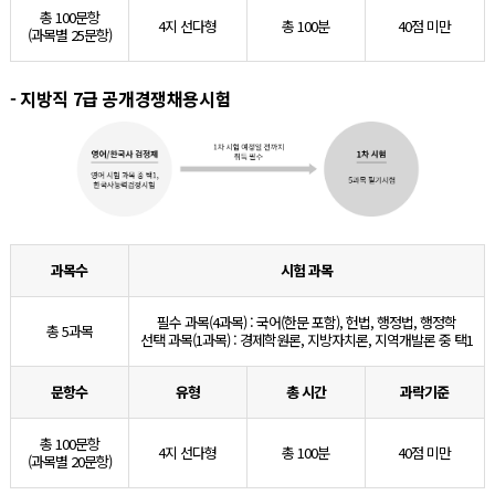
총 100문항
4지 선다형
총 100분
40점 미만
(과목별 25문항)
- 지방직 7급 공개경쟁채용시험
과목수
시험 과목
필수 과목(4과목) : 국어(한문 포함), 헌법, 행정법, 행정학
총 5과목
선택 과목(1과목) : 경제학원론, 지방자치론, 지역개발론 중 택1
문항수
유형
총 시간
과락기준
총 100문항
4지 선다형
총 100분
40점 미만
(과목별 20문항)