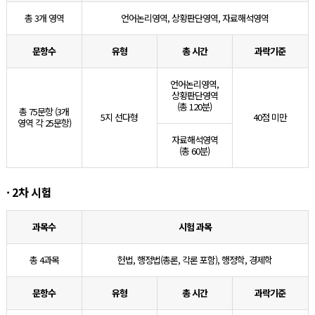
총 3개 영역
언어논리영역, 상황판단영역, 자료해석영역
문항수
유형
총 시간
과락기준
언어논리영역,
상황판단영역
(총 120분)
총 75문항 (3개
5지 선다형
40점 미만
영역 각 25문항)
자료해석영역
(총 60분)
· 2차 시험
과목수
시험 과목
총 4과목
헌법, 행정법(총론, 각론 포함), 행정학, 경제학
문항수
유형
총 시간
과락기준