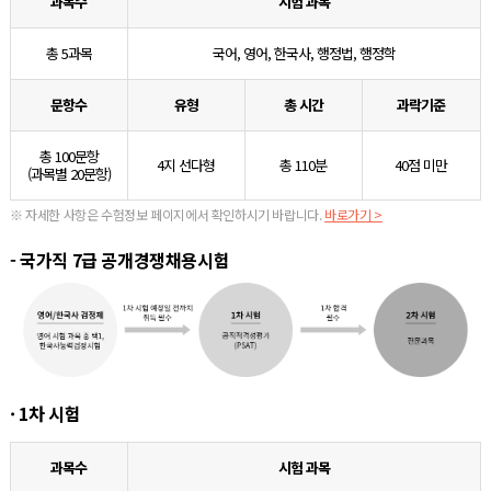
과목수
시험 과목
총 5과목
국어, 영어, 한국사, 행정법, 행정학
문항수
유형
총 시간
과락기준
총 100문항
4지 선다형
총 110분
40점 미만
(과목별 20문항)
※ 자세한 사항은 수험정보 페이지에서 확인하시기 바랍니다.
바로가기 >
- 국가직 7급 공개경쟁채용시험
· 1차 시험
과목수
시험 과목