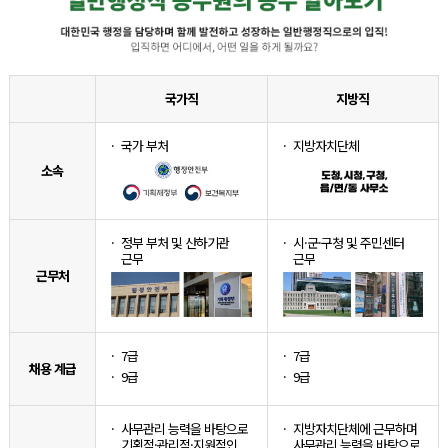
국가직
지방직
국가 부처
지방자치단체
소속
정부 부처 및 산하기관
시·군·구청 및 주민센터
근무
근무
근무처
7급
7급
채용 계급
9급
9급
사무관리 능력을 바탕으로
지방자치단체에 근무하며
기획적·관리적·지원적인
사무관리 능력을 바탕으로