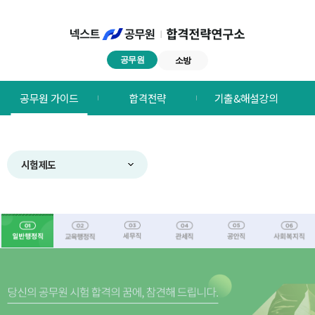
공무원
소방
넥스트공무원
공무원 가이드
합격전략
기출&해설강의
합격전략연구소
메뉴
시험제도