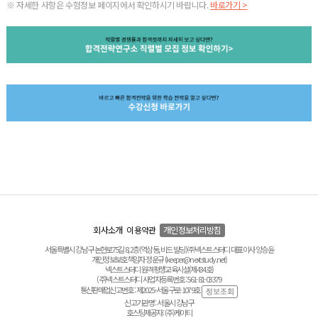
※ 자세한 사항은 수험정보 페이지에서 확인하시기 바랍니다.
바로가기 >
회사소개
이용약관
개인정보처리방침
서울특별시 강남구 논현로75길 8, 2층(역삼동, 비드 빌딩) ㈜넥스트스터디 대표이사 양승윤
개인정보보호책임자 정운규 (keeper@nextstudy.net)
넥스트스터디 원격평생교육시설(제434호)
(주)넥스트스터디 사업자등록번호 : 561-81-03379
통신판매업신고번호 : 제2025-서울구로-1079호
신고기관명 : 서울시 강남구
호스팅제공자 : (주)케이티