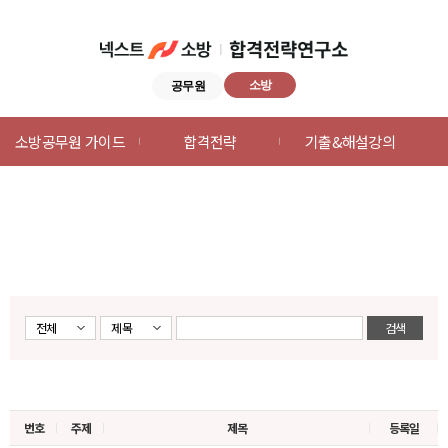
소방
공무원
넥스트공무원
소방공무원 가이드
합격전략
기출&해설강의
합격전략연구소
메뉴
전체
제목
검색
번호
주제
제목
등록일