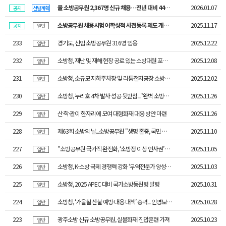
올 소방공무원 2,367명 신규 채용…전년 대비 440명 증가
2026.01.07
공지
선발계획
소방공무원 채용시험 어학성적 사전등록 제도 개선, 응시자 편의성 증대와 가점 신청 절차 ..
2025.11.17
공지
일반
233
경기도, 신임 소방공무원 316명 임용
2025.12.22
일반
232
소방청, 재난 및 재해 현장 공로 있는 소방대원 포상 제도 확대·정례화
2025.12.08
일반
231
소방청, 소규모 지하주차장 및 리튬전지공장 소방시설 기준 강화…화재안전 사각지대 해소
2025.12.02
일반
230
소방청, 누리호 4차 발사 성공 뒷받침..."완벽 소방안전대책 가동"
2025.11.26
일반
229
산·학·관이 한자리에 모여 대형화재 대응 방안 마련
2025.11.26
일반
228
제63회 소방의 날...소방공무원 "생명 존중, 국민 안전 최우선”
2025.11.10
일반
227
"소방공무원 국가직 완전화, ‘소방정 이상 인사권’ 위임해야”
2025.11.05
일반
226
소방청, K-소방 국제 경쟁력 강화 ‘무역전문가 양성’으로 수출 활성화
2025.11.03
일반
225
소방청, 2025 APEC 대비 국가소방동원령 발령
2025.10.31
일반
224
소방청, ‘가을철 산불 예방·대응 대책’ 총력... 인명보호와 초기 대응 강화
2025.10.28
일반
223
광주소방 신규 소방공무원, 실물화재 진압훈련 가져
2025.10.23
일반