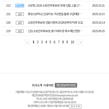
222
소방청, 2026 소방간부후보생 30명 선발...1월 17일 필기 시행
2025.10.21
선발계획
221
중앙소방학교, 인공지능-가상현실 활용 구급대원 역량 강화
2025.10.15
일반
220
소방간부후보생 선발시험에 2028년부터 PSAT 도입
2025.10.14
일반
219
신임 소방간부후보생, 총기·테러 등 특수재난 현장훈련
2025.09.25
일반
1
2
3
4
5
6
7
8
9
10
회사소개
이용약관
개인정보처리방침
서울특별시 강남구 논현로75길 8, 2층(역삼동, 비드 빌딩) ㈜넥스트스터디 대표이사 양승윤
개인정보보호책임자 정운규 (keeper@nextstudy.net)
넥스트스터디 원격평생교육시설(제434호)
(주)넥스트스터디 사업자등록번호 : 561-81-03379
통신판매업신고번호 : 제2025-서울구로-1079호