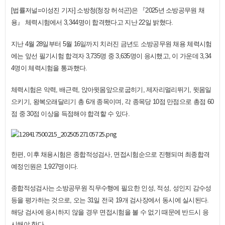
[법률저널=이성진 기자] 소방청(청장 허석곤)은 『2025년 소방공무원 채
용』 체력시험에서 3,344명이 합격했다고 지난 22일 밝혔다.
지난 4월 28일부터 5월 16일까지 치러진 금년도 소방공무원 채용 체력시험
에는 앞선 필기시험 합격자 3,735명 중 3,635명이 응시했고, 이 가운데 3,34
4명이 체력시험을 통과했다.
체력시험은 악력, 배근력, 앉아윗몸앞으로굽히기, 제자리멀리뛰기, 윗몸일
으키기, 왕복오래달리기 총 6개 종목이며, 각 종목당 10점 만점으로 총점 60
점 중 30점 이상을 득점해야 합격할 수 있다.
한편, 이후 채용시험은 종합적성검사, 면접시험순으로 진행되며 최종합격
예정인원은 1,927명이다.
종합적성검사는 소방공무원 직무수행에 필요한 인성, 적성, 성인지 감수성
등을 평가하는 것으로, 오는 31일 전국 19개 검사장에서 동시에 실시된다.
해당 검사에 응시하지 않을 경우 면접시험을 볼 수 없기 때문에 반드시 응
시해야 한다.