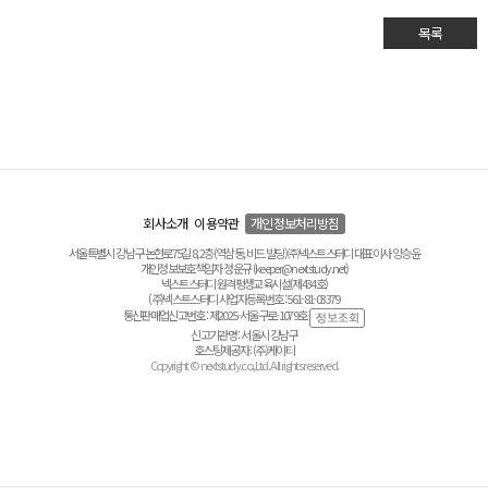
목록
회사소개
이용약관
개인정보처리방침
서울특별시 강남구 논현로75길 8, 2층(역삼동, 비드 빌딩) ㈜넥스트스터디 대표이사 양승윤
개인정보보호책임자 정운규 (keeper@nextstudy.net)
넥스트스터디 원격평생교육시설(제434호)
(주)넥스트스터디 사업자등록번호 : 561-81-03379
통신판매업신고번호 : 제2025-서울구로-1079호
신고기관명 : 서울시 강남구
호스팅제공자 : (주)케이티
Copyright © nextstudy.co.,Ltd. All rights reserved.