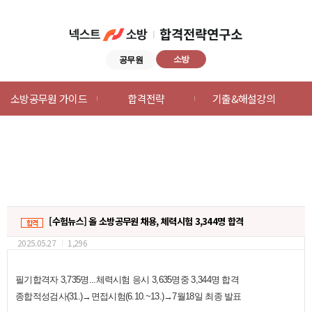
소방
공무원
넥스트공무원
소방공무원 가이드
합격전략
기출&해설강의
합격전략연구소
메뉴
[수험뉴스] 올 소방공무원 채용, 체력시험 3,344명 합격
합격
2025.05.27
1,296
필기합격자 3,735명...체력시험 응시 3,635명중 3,344명 합격
종합적성검사(31.)→면접시험(6.10.~13.)→7월18일 최종 발표