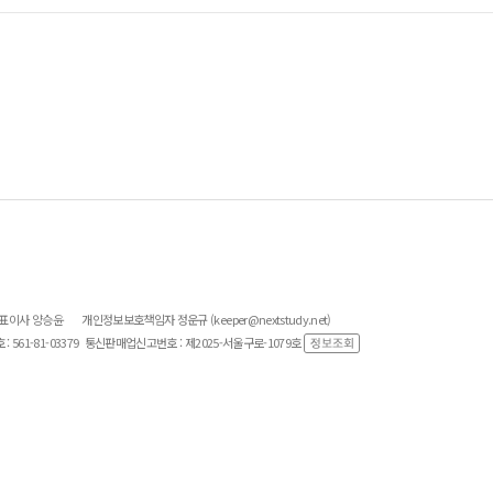
대표이사 양승윤
개인정보보호책임자 정운규 (keeper@nextstudy.net)
561-81-03379
통신판매업신고번호 : 제2025-서울구로-1079호