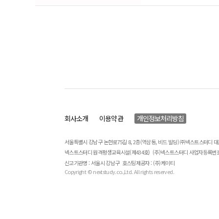
회사소개
이용약관
개인정보처리방침
서울특별시 강남구 논현로75길 8, 2층(역삼동, 비드 빌딩) ㈜넥스트스터디 
넥스트스터디 원격평생교육시설(제434호)
(주)넥스트스터디 사업자등록번호 : 
신고기관명 : 서울시 강남구
호스팅제공자 : (주)케이티
Copyright © nextstudy.co.,Ltd. All rights reserved.