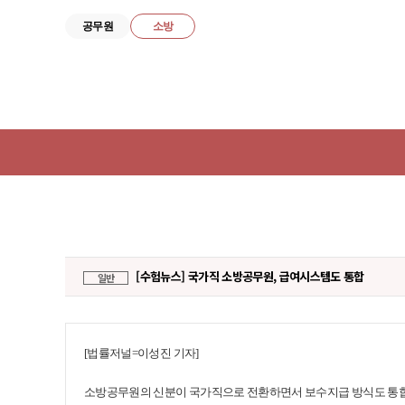
공무원
소방
넥
스
트
공
무
원
합
격
전
[수험뉴스] 국가직 소방공무원, 급여시스템도 통합
일반
략
연
구
소
[법률저널=이성진 기자]
메
뉴
소방공무원의 신분이 국가직으로 전환하면서 보수지급 방식도 통