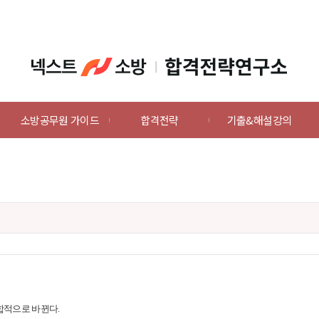
소방공무원 가이드
합격전략
기출&해설강의
합적으로 바뀐다.