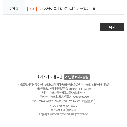
이전글
2025년도 국가직 7급 2차 필기 합격자 발표
합격
목록
회사소개
이용약관
개인정보처리방침
서울특별시 강남구 논현로75길 8, 2층(역삼동, 비드 빌딩) ㈜넥스트스터디 대표이사 양승윤
개인정보보호책임자 정운규 (keeper@nextstudy.net)
넥스트스터디 원격평생교육시설(제434호)
(주)넥스트스터디 사업자등록번호 : 561-81-03379
통신판매업신고번호 : 제2025-서울구로-1079호
신고기관명 : 서울시 강남구
호스팅제공자 : (주)케이티
Copyright © nextstudy.co.,Ltd. All rights reserved.