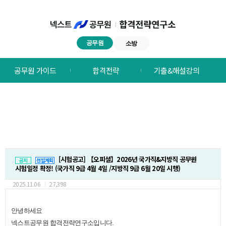
공무원
소방
넥스트공무원
공무원 가이드
합격전략
기출&해설강의
합격전략연구소
메뉴
[시험공고]
【오피셜】2026년 국가직&지방직 공무원
공지
선발계획
시험일정 확정! (국가직 9급 4월 4일 /지방직 9급 6월 20일 시행)
2025.11.06
27,398
안녕하세요
넥스트공무원 합격전략연구소입니다.