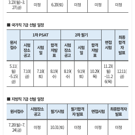
3.23(월)~3.
미정
6.20(토)
미정
미정
미정
27(금)
■ 국가직 7급 선발 일정
1차 PSAT
2차 필기
최종
원서
면접
합격
시험
합격
시험
합격
접수
시험
시험
시험
자
장소
자발
장소
자발
일
일
발표
공고
표
공고
표
5.11(
11.23(
월)
7.10(
7.18(
8.19(
8.19(
9.19(
10.29(
월)
12.11(
~5.15(
금)
토)
수)
수)
토)
목)
~11.2
금)
금)
6(목)
■ 지방직 7급 선발 일정
시험장소
필기합격
최종합격자
원서접수
필기시험
면접시험
공고
자 발표
발표
7.20(월)~7.
미정
10.31(토)
미정
미정
미정
24(금)