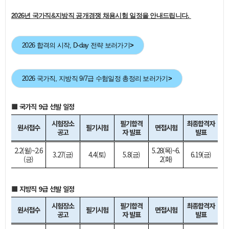
2026년 국가직&지방직 공개경쟁 채용시험 일정을 안내드립니다.
2026 합격의 시작, D-day 전략 보러가기
>
2026 국가직, 지방직 9/7급 수험일정 총정리 보러가기
>
■ 국가직 9급 선발 일정
시험장소
필기합격
최종합격자
원서접수
필기시험
면접시험
공고
자 발표
발표
2.2(월)~2.6
5.28(목)~6.
3.27(금)
4.4(토)
5.8(금)
6.19(금)
(금)
2(화)
■ 지방직 9급 선발 일정
시험장소
필기합격
최종합격자
원서접수
필기시험
면접시험
공고
자 발표
발표