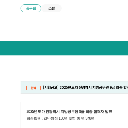
공무원
소방
넥
스
트
공
무
원
합
격
전
[시험공고] 2025년도 대전광역시 지방공무원 9급 최종 합
합격
략
연
구
소
2025년도 대전광역시 지방공무원 9급 최종 합격자 발표
메
뉴
최종합격 : 일반행정 130명 포함 총 명 348명