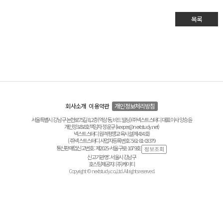
목록
회사소개
이용약관
개인정보처리방침
서울특별시 강남구 논현로75길 8, 2층(역삼동, 비드 빌딩) ㈜넥스트스터디 대표이사 양승윤
개인정보보호책임자 정운규 (keeper@nextstudy.net)
넥스트스터디 원격평생교육시설(제434호)
(주)넥스트스터디 사업자등록번호 : 561-81-03379
통신판매업신고번호 : 제2025-서울구로-1079호
신고기관명 : 서울시 강남구
호스팅제공자 : (주)케이티
Copyright © nextstudy.co.,Ltd. All rights reserved.