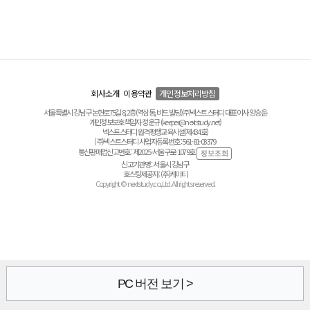
회사소개
이용약관
개인정보처리방침
서울특별시 강남구 논현로75길 8, 2층(역삼동, 비드 빌딩) ㈜넥스트스터디 대표이사 양승윤
개인정보보호책임자 정운규 (keeper@nextstudy.net)
넥스트스터디 원격평생교육시설(제434호)
(주)넥스트스터디 사업자등록번호 : 561-81-03379
통신판매업신고번호 : 제2025-서울구로-1079호
신고기관명 : 서울시 강남구
호스팅제공자 : (주)케이티
Copyright © nextstudy.co.,Ltd. All rights reserved.
PC 버전 보기 >