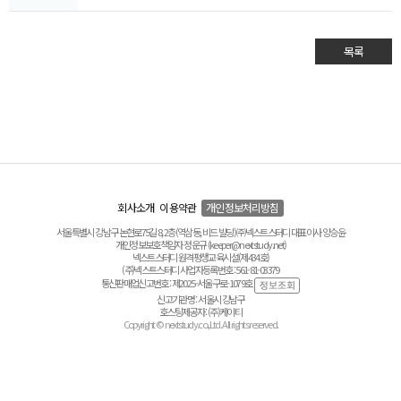
목록
회사소개
이용약관
개인정보처리방침
서울특별시 강남구 논현로75길 8, 2층(역삼동, 비드 빌딩) ㈜넥스트스터디 대표이사 양승윤
개인정보보호책임자 정운규 (keeper@nextstudy.net)
넥스트스터디 원격평생교육시설(제434호)
(주)넥스트스터디 사업자등록번호 : 561-81-03379
통신판매업신고번호 : 제2025-서울구로-1079호
신고기관명 : 서울시 강남구
호스팅제공자 : (주)케이티
Copyright © nextstudy.co.,Ltd. All rights reserved.