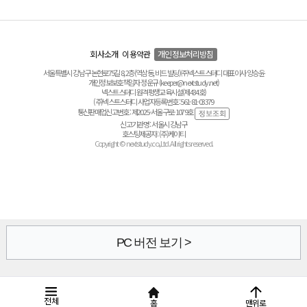
회사소개
이용약관
개인정보처리방침
서울특별시 강남구 논현로75길 8, 2층(역삼동, 비드 빌딩) ㈜넥스트스터디 대표이사 양승윤
개인정보보호책임자 정운규 (keeper@nextstudy.net)
넥스트스터디 원격평생교육시설(제434호)
(주)넥스트스터디 사업자등록번호 : 561-81-03379
통신판매업신고번호 : 제2025-서울구로-1079호
신고기관명 : 서울시 강남구
호스팅제공자 : (주)케이티
Copyright © nextstudy.co.,Ltd. All rights reserved.
PC 버전 보기 >
전체
홈
맨위로