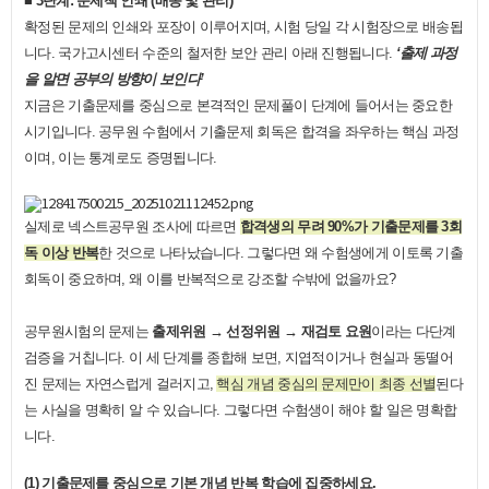
■
3단계: 문제책 인쇄 (배송 및 관리)
확정된 문제의 인쇄와 포장이 이루어지며, 시험 당일 각 시험장으로 배송됩
니다. 국가고시센터 수준의 철저한 보안 관리 아래 진행됩니다.
‘출제 과정
을 알면 공부의 방향이 보인다’
지금은 기출문제를 중심으로 본격적인 문제풀이 단계에 들어서는 중요한
시기입니다. 공무원 수험에서 기출문제 회독은 합격을 좌우하는 핵심 과정
이며, 이는 통계로도 증명됩니다.​
실제로 넥스트공무원 조사에 따르면
합격생의 무려 90%가 기출문제를 3회
독 이상 반복
한 것으로 나타났습니다. 그렇다면 왜 수험생에게 이토록 기출
회독이 중요하며, 왜 이를 반복적으로 강조할 수밖에 없을까요?
공무원시험의 문제는
출제위원 → 선정위원 → 재검토 요원
이라는 다단계
검증을 거칩니다. 이 세 단계를 종합해 보면, 지엽적이거나 현실과 동떨어
진 문제는 자연스럽게 걸러지고,
핵심 개념 중심의 문제만이 최종 선별
된다
는 사실을 명확히 알 수 있습니다.
그렇다면 수험생이 해야 할 일은 명확합
니다.​
(1) 기출문제를 중심으로 기본 개념 반복 학습에 집중하세요.