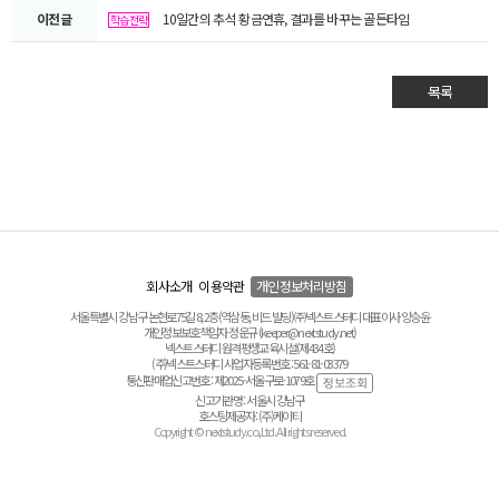
이전글
10일간의 추석 황금연휴, 결과를 바꾸는 골든타임
학습전략
목록
회사소개
이용약관
개인정보처리방침
서울특별시 강남구 논현로75길 8, 2층(역삼동, 비드 빌딩) ㈜넥스트스터디 대표이사 양승윤
개인정보보호책임자 정운규 (keeper@nextstudy.net)
넥스트스터디 원격평생교육시설(제434호)
(주)넥스트스터디 사업자등록번호 : 561-81-03379
통신판매업신고번호 : 제2025-서울구로-1079호
신고기관명 : 서울시 강남구
호스팅제공자 : (주)케이티
Copyright © nextstudy.co.,Ltd. All rights reserved.