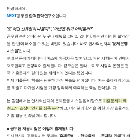
안녕하세요.
NEXT
공무원
합격전략연구소
입니다.
'또 어떤 신유형이 나올까?', '이번엔 뭐가 어려울까?'
공무원 수험생이라면 누구나 해봤을 고민일 겁니다. 하지만 이러한 불안감
을 한 번에 해소할 수 있는 비밀이 있습니다. 바로 인사혁신처의
'문제은행
시스템'
입니다.
수많은 문제가 데이터베이스에 차곡차곡 쌓여 있고, 매년 시험은 이 안에서
재조합되고 변형되어 출제됩니다. 겉모습은 달라 보여도 시험의 본질은 결
국 기출문제의 깊이 있는 재해석에 있다는 뜻입니다.
이제 기출문제 학습은 단순한 과거 복습을 넘어섭니다. 이는 출제자의 의도
를 꿰뚫고 다가올 시험을 가장 정확하게 예측하는 핵심 전략입니다.
본 칼럼에서는 인사혁신처의 문제은행 시스템을 바탕으로
기출문제가 왜
'최고의 길잡이'인지를 심층 분석
하고, 여러분의 합격을 위한 가장 효율적인
기출 활용 전략을 제시합니다.
​■ 공무원 채용시험은 이렇게 출제됩니다
인사혁신처 공무원시험 문제는
'출제준비 → 합숙출제 → 문제책 인쇄'
의 세