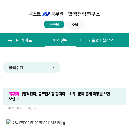
공무원
소방
넥스트공무원
공무원 가이드
합격전략
기출&해설강의
합격전략연구소
메뉴
합격수기
[합격전략] 공무원시험 합격의 노하우, 문제 출제 과정을 보면
학습전략
보인다
2025.10.21
4,253