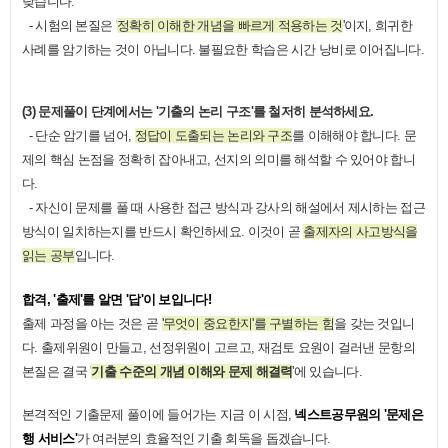
낮습니다.
- 시험의 본질은 '
정확히 이해한 개념을 빠르게 적용하는 것
'이지, 희귀한
사례를 암기하는 것이 아닙니다. 불필요한 학습은 시간 낭비로 이어집니다.
(3) 문제풀이 단계에서는 '기출의 논리 구조'를 철저히 분석하세요.
- 단순 암기를 넘어,
정답이 도출되는 논리와 구조
를 이해해야 합니다. 문
제의 핵심 논점을 정확히 잡아내고, 선지의 의미를 해석할 수 있어야 합니
다.
- 자신이 문제를 풀 때 사용한 접근 방식과 강사의 해설에서 제시하는 접근
방식이 일치하는지를 반드시 확인하세요. 이것이 곧
출제자의 사고방식을
읽는 공부
입니다.
합격, '출제'를 알면 '답'이 보입니다!
출제 과정을 아는 것은 곧
'무엇이 중요한지'를 구별하는 힘
을 갖는 것입니
다. 출제위원이 만들고, 선정위원이 고르고, 재검토 요원이 걸러낸 문항의
본질은 결국 '
기출 수준의 개념 이해와 문제 해결력
'에 있습니다.
본격적인 기출문제 풀이에 들어가는 지금 이 시점,
넥스트공무원의 '문제은
행 서비스'
가 여러분의 효율적인 기출 회독을 돕겠습니다.