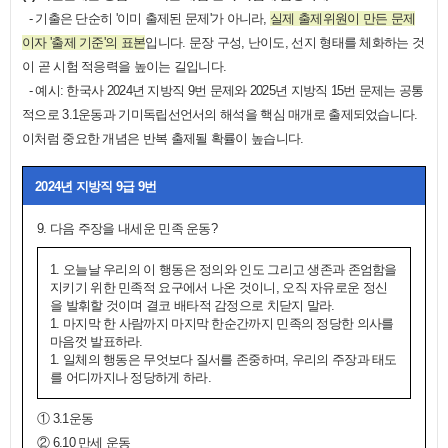
- 기출은 단순히 '이미 출제된 문제'가 아니라,
실제 출제위원이 만든 문제
이자 '출제 기준'의 표본
입니다. 문장 구성, 난이도, 선지 형태를 체화하는 것
이 곧 시험 적응력을 높이는 길입니다.
- 예시: 한국사 2024년 지방직 9번 문제와 2025년 지방직 15번 문제는 공통
적으로 3.1운동과 기미독립선언서의 해석을 핵심 매개로 출제되었습니다.
이처럼 중요한 개념은 반복 출제될 확률이 높습니다.
2
024년 지방직 9급 9번
9. 다음 주장을 내세운 민족 운동?
1. 오늘날 우리의 이 행동은 정의와 인도 그리고 생존과 존엄함을
지키기 위한 민족적 요구에서 나온 것이니, 오직 자유로운 정신
을 발휘할 것이며 결코 배타적 감정으로 치닫지 말라.
1. 마지막 한 사람까지 마지막 한순간까지 민족의 정당한 의사를
마음껏 발표하라.
1. 일체의 행동은 무엇보다 질서를 존중하며, 우리의 주장과 태도
를 어디까지나 정당하게 하라.
① 3.1운동
② 6.10 만세 운동