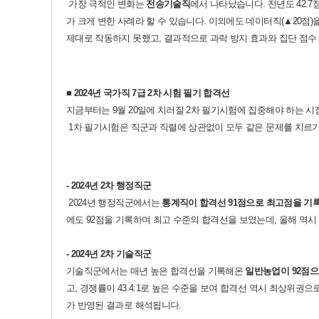
가장 극적인 변화는
전송기술직
에서 나타났습니다
.
전년도
42.7
가 크게 변한 사례라 할 수 있습니다
.
이외에도 데이터직
(▲20
점
)
제대로 작동하지 못했고
,
결과적으로 과락 방지 효과와 집단 점수
■ 2024
년 국가직
7
급
2
차 시험 필기 합격선
지금부터는
9
월
20
일에 치러질
2
차 필기시험에 집중해야 하는 
1
차 필기시험은 직군과 직렬에 상관없이 모두 같은 문제를 치르기
- 2024년 2차 행정직군
2024
년 행정직군에서는
통계직이 합격선
91
점으로 최고점을 기
에도
92
점을 기록하며 최고 수준의 합격선을 보였는데
,
올해 역시
- 2024년 2차
​기술직군
기술직군에서는 매년 높은 합격선을 기록해온
일반농업이
92
점으
고
,
경쟁률이
43.4:1
로 높은 수준을 보여 합격선 역시 최상위권으
가 반영된 결과로 해석됩니다
.