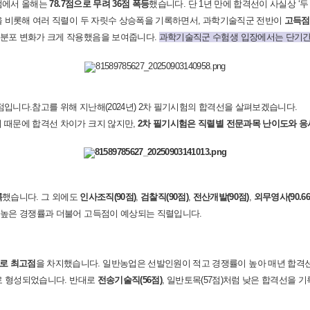
점에서 올해는
78.7
점으로 무려
36
점 폭등
했습니다
.
단
1
년 만에 합격선이 사실상
‘
두
을 비롯해 여러 직렬이 두 자릿수 상승폭을 기록하면서
,
과학기술직군 전반이
고득점
 분포 변화가 크게 작용했음을 보여줍니다
.
과학기술직군 수험생 입장에서는 단기간
시점입니다
.
참고를 위해 지난해
(2024
년
) 2
차 필기시험의 합격선을 살펴보겠습니다
.
 때문에 합격선 차이가 크지 않지만
,
2
차 필기시험은 직렬별 전문과목 난이도와 응
록
했습니다
.
그 외에도
인사조직
(90
점
)
,
검찰직
(90
점
)
,
전산개발
(90
점
)
,
외무영사
(90.6
 높은 경쟁률과 더불어 고득점이 예상되는 직렬입니다
.
로 최고점
을 차지했습니다
.
일반농업은 선발인원이 적고 경쟁률이 높아 매년 합격
로 형성되었습니다
.
반대로
전송기술직
(56
점
)
,
일반토목
(57
점
)
처럼 낮은 합격선을 기