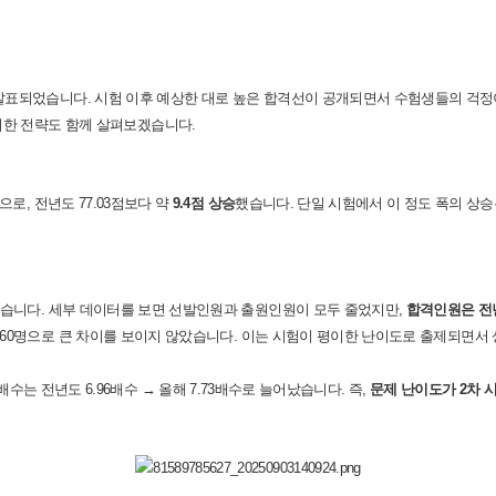
발표되었습니다
.
시험 이후 예상한 대로 높은 합격선이 공개되면서 수험생들의 걱
위한 전략도 함께 살펴보겠습니다
.
으로
,
전년도
77.03
점보다 약
9.4
점 상승
했습니다
.
단일 시험에서 이 정도 폭의 상
습니다
.
세부 데이터를 보면 선발인원과 출원인원이 모두 줄었지만
,
합격인원은 전
60
명으로 큰 차이를 보이지 않았습니다
.
이는 시험이 평이한 난이도로 출제되면서
배수는 전년도
6.96
배수
→
올해
7.73
배수로 늘어났습니다
.
즉
,
문제 난이도가
2
차 