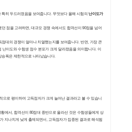
가 특히 두드러졌음을 보여줍니다
.
무엇보다 올해 시험의
난이도가
했던 점을 고려하면
,
대규모 경쟁 속에서도 합격선이
90
점을 넘어
득점대의 경쟁이 얼마나 치열했는지를 보여줍니다
.
반면
,
가장 큰
험 난이도와 수험생 점수 분포가 크게 달라졌음을 의미합니다
.
이
상승폭은 제한적으로 나타났습니다
.
적으로 평이하여 고득점자가 크게 늘어난 결과라고 볼 수 있습니
상황에서
,
합격선이
80
점대 중반으로 올라선 것은 수험생들에게 상
도가 지나치게 낮게 출제되면서
,
고득점자가 집중된 결과로 해석됩