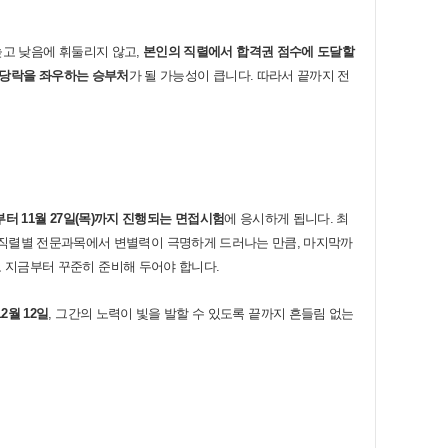
높고 낮음에 휘둘리지 않고
,
본인의 직렬에서 합격권 점수에 도달할
 당락을 좌우하는 승부처
가 될 가능성이 큽니다
.
따라서 끝까지 전
부터
11
월
27
일
(
목
)
까지 진행되는 면접시험
에 응시하게 됩니다
.
최
 직렬별 전문과목에서 변별력이 극명하게 드러나는 만큼
,
마지막까
 지금부터 꾸준히 준비해 두어야 합니다
.
2
월
12
일
,
그간의 노력이 빛을 발할 수 있도록 끝까지 흔들림 없는