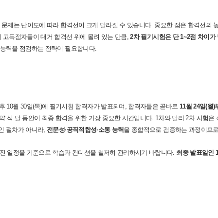
 문제는 난이도에 따라 합격선이 크게 달라질 수 있습니다
.
중요한 점은 합격선의 
 고득점자들이 대거 합격선 위에 몰려 있는 만큼
,
2
차 필기시험은 단
1~2
점 차이가
 능력을 점검하는 전략이 필요합니다
.
후
10
월
30
일
(
목
)
에 필기시험 합격자가 발표되며
,
합격자들은 곧바로
11
월
24
일
(
월
)
약 석 달 동안이 최종 합격을 위한 가장 중요한 시간입니다
. 1
차와 달리
2
차 시험은
인 절차가 아니라
,
전문성
·
공직적합성
·
소통 능력
을 종합적으로 검증하는 과정이므로
진 일정을 기준으로 학습과 컨디션을 철저히 관리하시기 바랍니다
.
최종 발표일인
1