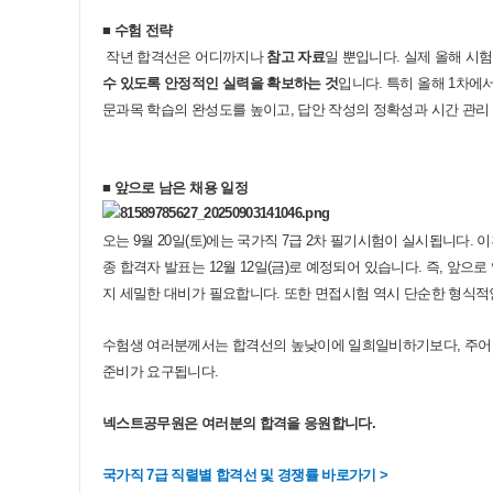
■
수험 전략
작년 합격선은 어디까지나
참고 자료
일 뿐입니다
.
실제 올해 시험
수 있도록 안정적인 실력을 확보하는 것
입니다
.
특히 올해
1
차에서
문과목 학습의 완성도를 높이고
,
답안 작성의 정확성과 시간 관리
■ 앞으로 남은 채용 일정
오는
9
월
20
일
(
토
)
에는 국가직
7
급
2
차 필기시험이 실시됩니다
.
이
종 합격자 발표는
12
월
12
일
(
금
)
로 예정되어 있습니다
.
즉
,
앞으로 
지 세밀한 대비가 필요합니다
.
또한 면접시험 역시 단순한 형식적
수험생 여러분께서는 합격선의 높낮이에 일희일비하기보다
,
주어
준비가 요구됩니다
.
넥스트공무원은 여러분의 합격을 응원합니다.
국가직
7
급 직렬별 합격선 및 경쟁률 바로가기
>