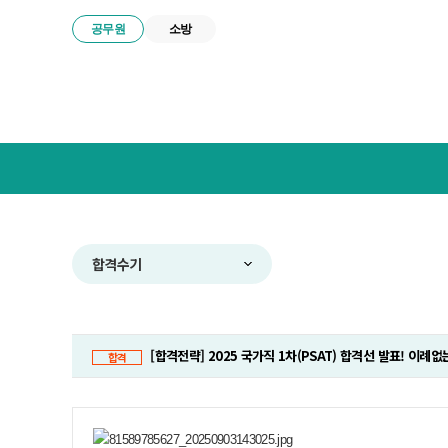
공무원
소방
넥
스
트
공
무
원
합
합격수기
격
전
략
연
[합격전략] 2025 국가직 1차(PSAT) 합격선 발표! 이례
구
합격
소
메
뉴