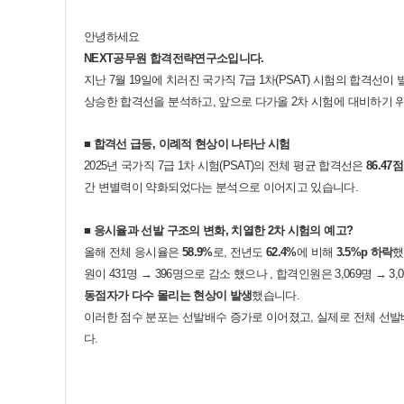
안녕하세요
NEXT
공무원 합격전략연구소입니다
.
지난
7
월
19
일에 치러진 국가직
7
급
1
차
(PSAT)
시험의 합격선이 
상승한 합격선을 분석하고
,
앞으로 다가올
2
차 시험에 대비하기 
■
합격선 급등
,
이례적 현상이 나타난 시험
2025
년 국가직
7
급
1
차 시험
(PSAT)
의 전체 평균 합격선은
86.47
점
간 변별력이 약화되었다는 분석으로 이어지고 있습니다
.
■
응시율과 선발 구조의 변화
,
치열한
2
차 시험의 예고
?
올해 전체 응시율은
58.9%
로
,
전년도
62.4%
에 비해
3.5%p
하락
했
원이
431
명
→ 396
명으로 감소 했으나
,
합격인원은
3,069
명
→ 3,0
동점자가 다수 몰리는 현상이 발생
했습니다
.
이러한 점수 분포는 선발배수 증가로 이어졌고
,
실제로 전체 선발
다
.