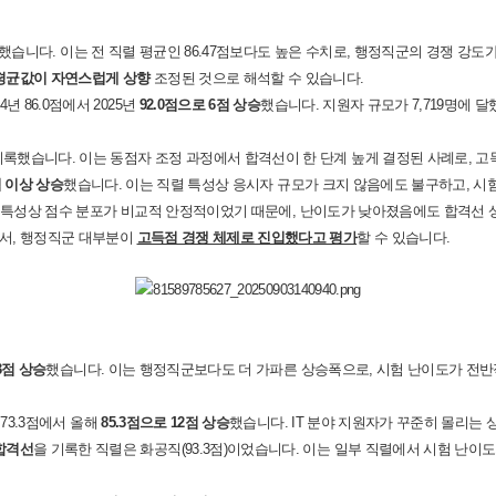
했습니다
.
이는 전 직렬 평균인
86.47
점보다도 높은 수치로
,
행정직군의 경쟁 강도
평균값이 자연스럽게 상향
조정된 것으로 해석할 수 있습니다
.
4
년
86.0
점에서
2025
년
92.0
점으로
6
점 상승
했습니다
.
지원자 규모가
7,719
명에 달
기록했습니다
.
이는 동점자 조정 과정에서 합격선이 한 단계 높게 결정된 사례로
,
고
 이상 상승
했습니다
.
이는 직렬 특성상 응시자 규모가 크지 않음에도 불구하고
,
시
 특성상 점수 분포가 비교적 안정적이었기 때문에
,
난이도가 낮아졌음에도 합격선 
서
,
행정직군 대부분이
고득점 경쟁 체제로 진입했다고 평가
할 수 있습니다
.
3
점 상승
했습니다
.
이는 행정직군보다도 더 가파른 상승폭으로
,
시험 난이도가 전반
73.3
점에서 올해
85.3
점으로
12
점 상승
했습니다
. IT
분야 지원자가 꾸준히 몰리는 
합격선
을 기록한 직렬은 화공직
(93.3
점
)
이었습니다
.
이는 일부 직렬에서 시험 난이