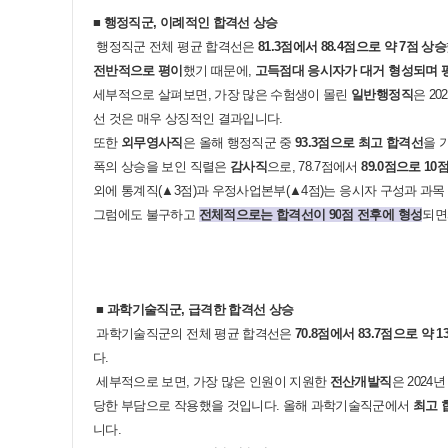
■
행정직군
,
이례적인 합격선 상승
행정직군 전체 평균 합격선은
81.3
점에서
88.4
점으로 약
7
점 상승
전반적으로 평이
했기 때문에
,
고득점대 응시자가 대거 형성되며 
세부적으로 살펴보면
,
가장 많은 수험생이 몰린
일반행정직
은
202
선 것은 매우 상징적인 결과입니다
.
또한
외무영사직
은 올해 행정직군 중
93.3
점으로 최고 합격선
을 
폭의 상승을 보인 직렬은
감사직
으로
, 78.7
점에서
89.0
점으로
10
점
외에 통계직
(▲3
점
)
과 우정사업본부
(▲4
점
)
는 응시자 구성과 과목
그럼에도 불구하고
전체적으로는 합격선이
90
점 전후에 형성
되면
■
과학기술직군
,
급격한 합격선 상승
과학기술직군의 전체 평균 합격선은
70.8
점에서
83.7
점으로 약
1
다
.
세부적으로 보면
,
가장 많은 인원이 지원한
전산개발직
은
2024
년
당한 부담으로 작용했을 것입니다
.
올해 과학기술직군에서
최고 
니다
.