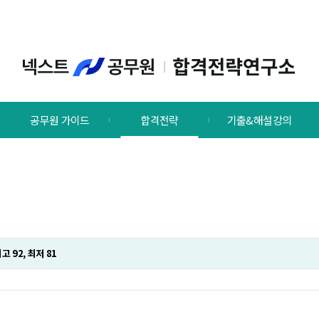
공무원 가이드
합격전략
기출&해설강의
 92, 최저 81