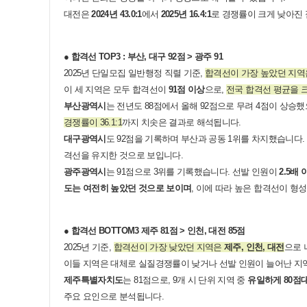
대전은
2024년 43.0:1
에서
2025년 16.4:1
로 경쟁률이 크게 낮아진
● 합격선 TOP3 : 부산, 대구 92점 > 광주 91
2025년 단일모집 일반행정 직렬 기준,
합격선이 가장 높았던 지
이 세 지역은 모두 합격선이
91점 이상
으로,
전국 합격선 평균을 
부산광역시
는 전년도 88점에서 올해 92점으로 무려 4점이 상승했
경쟁률이 36.1:1
까지 치솟은 결과로 해석됩니다.
대구광역시
도 92점을 기록하며 부산과 공동 1위를 차지했습니다.
격선을 유지한 것으로 보입니다.
광주광역시
는 91점으로 3위를 기록했습니다. 선발 인원이
2.5배
도는 여전히 높았던 것으로 보이며
, 이에 따라 높은 합격선이 형
● 합격선 BOTTOM3 제주 81점 > 인천, 대전 85점
2025년 기준,
합격선이 가장 낮았던 지역은
제주, 인천, 대전
으로 
이들 지역은 대체로 실질경쟁률이 낮거나 선발 인원이 늘어난 지
제주특별자치도
는 81점으로, 9개 시 단위 지역 중
유일하게 80점
주요 요인으로 분석됩니다.