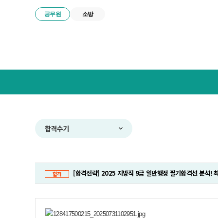
공무원
소방
넥
스
트
공
무
원
합
합격수기
격
전
략
연
[합격전략] 2025 지방직 9급 일반행정 필기합격선 분석! 최고
구
합격
소
메
뉴