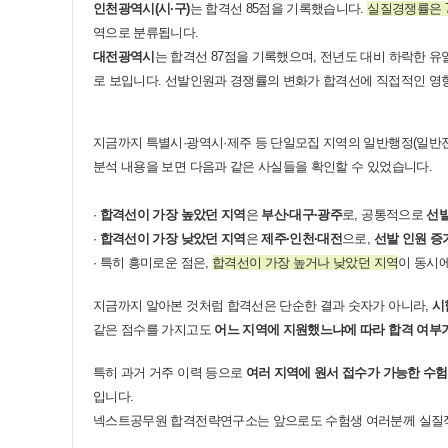
인천광역시(시·구)
는 합격선 85점을 기록했습니다.
실질경쟁률은 7.
역으로 분류됩니다.
대전광역시
는 합격선 87점을 기록했으며, 전년도 대비 하락한 
로 보입니다. 선발인원과 경쟁률의 변화가 합격선에 직접적인 영향
지금까지 특별시·광역시·제주 등 단일모집 지역의 일반행정(일반
분석 내용을 보면 다음과 같은 사실들을 확인할 수 있었습니다.
·
합격선이 가장 높았던 지역
은
부산·대구·광주
로, 공통적으로
선발
·
합격선이 가장 낮았던 지역
은
제주·인천·대전
으로,
선발 인원 증
· 특히 흥미로운 점은,
합격선이 가장 높거나 낮았던 지역
이 동시
지금까지 알아본 것처럼 합격선은 단순한 결과 숫자가 아니라,
시
같은 점수를 가지고도
어느 지역에 지원했느냐에 따라 합격 여부
특히 과거 거주 이력 등으로
여러 지역에 원서 접수가 가능한 수
입니다.
넥스트공무원 합격전략연구소는 앞으로도 수험생 여러분께 실질적