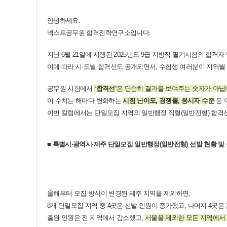
안녕하세요.
넥스트공무원 합격전략연구소
입니다.
지난 6월 21일에 시행된 2025년도 9급 지방직 필기시험의 합격
이에 따라 시·도별 합격선도 공개되면서, 수험생 여러분이 지역별
공무원 시험에서
‘합격선
’
은 단순히 결과를 보여주는 숫자가 아
이 수치는 해마다 변화하는
시험 난이도, 경쟁률, 응시자 수준
등 
이번 칼럼에서는 단일모집 지역의 일반행정 직렬(일반전형) 합격선
■
특별시
·광역시
·제주
​
단일모집 일반행정(일반전형) 선발 현황 및
올해부터 모집 방식이 변경된 제주 지역을 제외하면,
8개 단일모집 지역 중 4곳은 선발 인원이 증가했고, 나머지 4곳
출원 인원은 전 지역에서 감소했고,
서울을 제외한 모든 지역에서