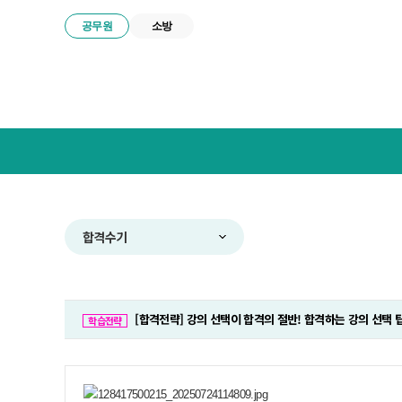
공무원
소방
넥
스
트
공
무
원
합
합격수기
격
전
략
연
[합격전략] 강의 선택이 합격의 절반! 합격하는 강의 선택 
구
학습전략
소
메
뉴