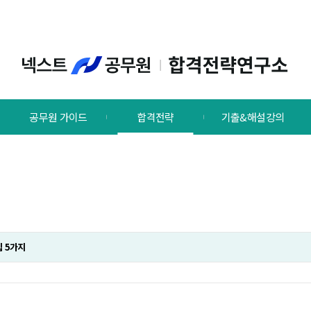
공무원 가이드
합격전략
기출&해설강의
팁 5가지