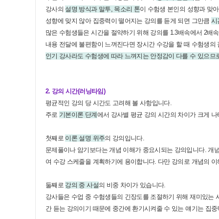
강사의
설명 방식과 말투, 목소리 톤
이 수험생 본인의 성향과 맞
성향에 맞지 않아 집중력이 떨어지는 강의를 듣게 되면 그만큼
시
많은 수험생들은 시간을 절약하기 위해 강의를 1.3배속에서 2배속
내용 전달에 불편함이 느껴진다면 장시간 수강을 할 때 수험생의 
인기 강사라도 수험생에 따라 느껴지는 안정감이 다를 수 있으므
2. 강의 시간(러닝타임)
평균적인 강의 당 시간도 고려해 볼 사항입니다.
주로
기본이론 단계
에서 강사별 평균 강의 시간의 차이가 크게 나
첫째로
이론 설명 위주
의 강의입니다.
문제풀이나 암기보다는 개념 이해가 중요시되는 강의입니다. 개념의
여 수강 스케줄을 계획하기에 용이합니다. 다만 강의로 개념의 이
둘째로
강의 중 사설
의 비중 차이가 있습니다.
강사들은 수업 중 수험생들의 긴장도를 조절하기 위해 재미있는 사
간 듣는 강의이기 때문에 중간에 환기시켜줄 수 있는 얘기는 집중