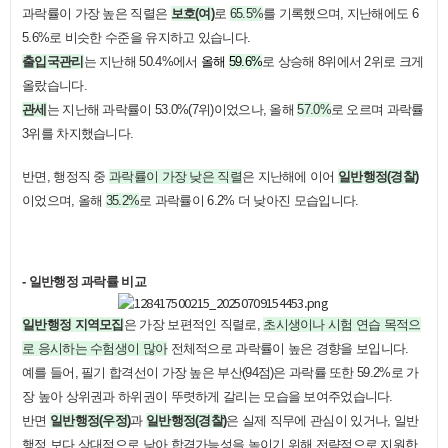
과락률이 가장 높은 직렬은
보호(여)
로
65.5%
를 기록했으며, 지난해에도 6
5.6%로 비슷한 수준을 유지하고 있습니다.
출입국관리
는 지난해 50.4%에서
올해
59.6%
로 상승해 8위에서 2위로 크게
올랐습니다.
관세
는 지난해 과락률이 53.0%(7위)이었으나, 올해
57.0%
로 오르며 과락률
3위를 차지했습니다.
반면, 행정직 중
과락률이 가장 낮은 직렬
은 지난해에 이어
일반행정(경찰)
이었으며,
올해
35.2%
로 과락률이 6.2% 더 낮아진 모습입니다.
- 일반행정 과락률 비교
일반행정 지역모집
은 가장 보편적인 직렬로,
초시생이나 시험 연습 목적으
로 응시하는 수험생이 많아
전체적으로 과락률이 높은 경향을 보입니다.
예를 들어, 필기 합격선이 가장 높은 부산(94점)은 과락률 또한 59.2%로 가
장 높아 상위권과 하위권이 뚜렷하게 갈리는 모습을 보여주었습니다.
반면
일반행정(우정)
과
일반행정(경찰)
은 실제 직무에 관심이 있거나, 일반
행정 보다 상대적으로 낮아 합격가능성을 높이기 위해 전략적으로 지원한