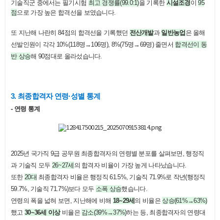
기술직군 중에서는 필기시험
최고 경쟁률(99.0:1)
을 기록한
시설조경
이
95
점
으로 가장 높은 합격선을 보였습니다.
또 지난해 나란히 84점의 합격선을 기록했던
전산개발
과
일반농업
은 올해
선발인원이 각각 10%(118명→106명), 8%(75명→69명) 줄면서
합격선이 동
반 상승
해 90점대로 올라섰습니다.
3. 최종합격자 연령·성별 통계
- 연령 통계
2025년 국가직 9급 공무원 최종합격자의 연령별 분포를 살펴보면, 행정직
과 기술직 모두
26~27세
의 합격자 비율이 가장 높게 나타났습니다.
또한
20대
최종합격자 비율은 행정직 61.5%, 기술직 71.9%로 작년(행정직
59.7%, 기술직 71.7%)보다 모두
소폭 상승
했습니다.
연령의 폭을 넓혀 보면, 지난해에 비해
18~29세
의 비율은
상승(61%→63%)
했고
30~36세 이상
비율은
감소(39%→37%)
하는 등, 최종합격자의 연령대