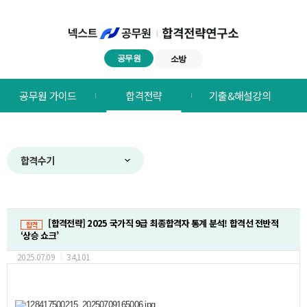
공무원
소방
넥스트공무원
공무원 가이드
합격전략
기출&해설강의
합격전략연구소
메뉴
합격수기
[합격전략] 2025 국가직 9급 최종합격자 통계 분석! 합격선 전반적
합격
‘상승 쇼크’
2025.07.09
34,101