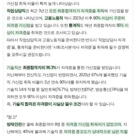
가산점 취득 비율이 특히 높게 나타났습니다.
직업상담직
은 최근 3년간
모든 최종합격자가 자격증을 취득
해 가산점을 받
은 것으로 나타났으며,
고용노동직
역시 2023년 이후
90% 이상이 꾸준히
자격증 가산점
을 받고 있습니다. 또한
통계직
도 매년 최종합격자의
85% 이
상이 자격증
을 취득한 것으로 조사되고 있습니다.
따라서 직업상담직과 고용노동직을 준비한다면 반드시 ‘직업상담사 자격
증’을, 통계직을 준비한다면 ‘사회조사분석사 자격증’을 취득해 필수 경쟁력
을 갖추시길 권장드립니다.
기술직
은
최종합격자의 90.3%
가 자격증을 통한 가산점을 받았습니다.
지난해부터 전산직도 가산점이 반영되면서, 2023년 67%에 불과했던 기술
직 가산점 취득 비율이
2년 연속 90%대를 유지하게 됐습니다.
기술직 14개 직렬 중 일반토목(76.7%), 방재안전(0%)*, 방송통신(74%)을 제
외하면 모두 90% 이상이 자격증을 취득했습니다.
즉,
기술직 합격은 자격증이 사실상 필수 조건
이라 할 수 있습니다.
*참고*
방재안전
은 올해 최종합격자 8명 중
자격증 가산점 취득자가 없었으며
, 지
난해에도 40%에 불과해 기술직 중
자격증 중요도가 상대적으로 낮은 직렬