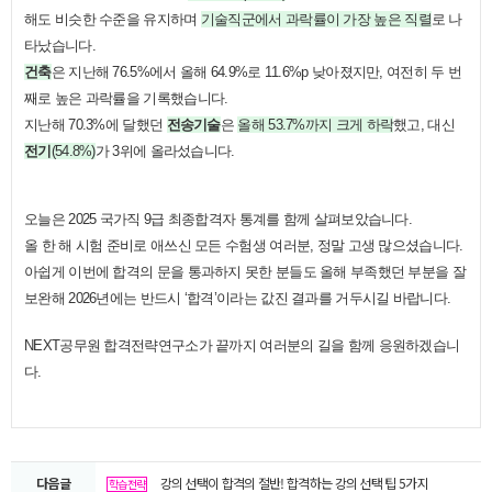
해도 비슷한 수준을 유지하며
기술직군에서 과락률이 가장 높은 직렬
로 나
타났습니다.
건축
은 지난해 76.5%에서 올해 64.9%로 11.6%p 낮아졌지만, 여전히 두 번
째로 높은 과락률을 기록했습니다.
지난해 70.3%에 달했던
전송기술
은
올해 53.7%까지 크게 하락
했고, 대신
전기
(54.8%)
가 3위에 올라섰습니다.
오늘은 2025 국가직 9급 최종합격자 통계를 함께 살펴보았습니다.
올 한 해 시험 준비로 애쓰신 모든 수험생 여러분, 정말 고생 많으셨습니다.
아쉽게 이번에 합격의 문을 통과하지 못한 분들도 올해 부족했던 부분을 잘
보완해 2026년에는 반드시 ‘합격’이라는 값진 결과를 거두시길 바랍니다.
NEXT공무원 합격전략연구소가 끝까지 여러분의 길을 함께 응원하겠습니
다.
다음글
강의 선택이 합격의 절반! 합격하는 강의 선택 팁 5가지
학습전략