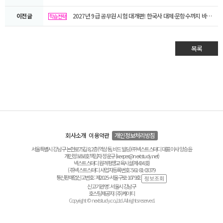
이전글
2027년 9급 공무원 시험 대개편! 한국사 대체·문항수까지 바뀐다
학습전략
목록
회사소개
이용약관
개인정보처리방침
서울특별시 강남구 논현로75길 8, 2층(역삼동, 비드 빌딩) ㈜넥스트스터디 대표이사 양승윤
개인정보보호책임자 정운규 (keeper@nextstudy.net)
넥스트스터디 원격평생교육시설(제434호)
(주)넥스트스터디 사업자등록번호 : 561-81-03379
통신판매업신고번호 : 제2025-서울구로-1079호
신고기관명 : 서울시 강남구
호스팅제공자 : (주)케이티
Copyright © nextstudy.co.,Ltd. All rights reserved.