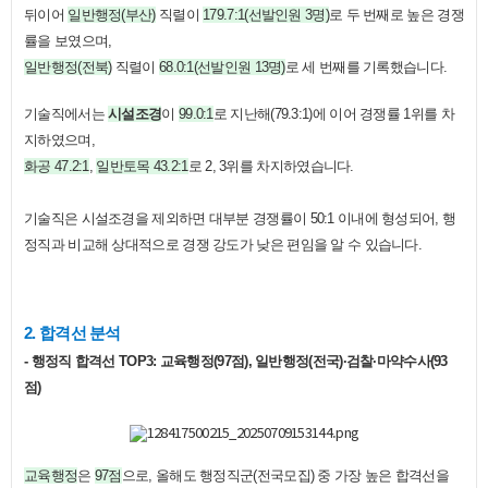
뒤이어
일반행정(부산)
직렬이
179.7:1(선발인원 3명)
로 두 번째로 높은 경쟁
률을 보였으며,
일반행정(전북)
직렬이
68.0:1(선발인원 13명)
로 세 번째를 기록했습니다.
기술직에서는
시설조경
이
99.0:1
로 지난해(79.3:1)에 이어 경쟁률 1위를 차
지하였으며,
화공 47.2:1
,
일반토목 43.2:1
로 2, 3위를 차지하였습니다.
기술직은 시설조경을 제외하면 대부분 경쟁률이 50:1 이내에 형성되어, 행
정직과 비교해 상대적으로 경쟁 강도가 낮은 편임을 알 수 있습니다.
2. 합격선 분석
- 행정직 합격선 TOP3: 교육행정(97점), 일반행정(전국)·검찰·마약수사(93
점)
교육행정
은
97점
으로, 올해도 행정직군(전국모집) 중 가장 높은 합격선을