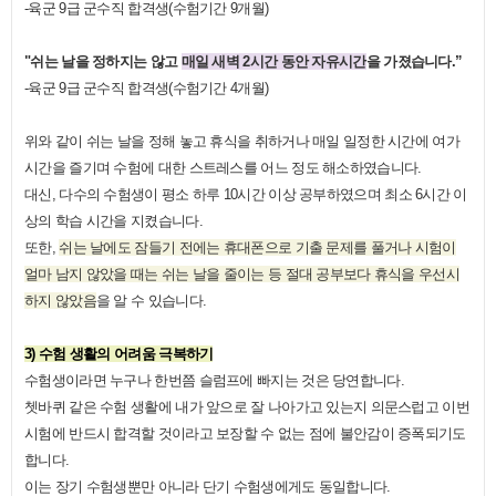
-
육군
9
급 군수직 합격생
(
수험기간
9
개월
)
"
쉬는 날을 정하지는 않고
매일 새벽
2
시간 동안 자유시간
을 가졌습니다
.”
-
육군
9
급 군수직 합격생
(
수험기간
4
개월
)
위와 같이 쉬는 날을 정해 놓고 휴식을 취하거나 매일 일정한 시간에 여가
시간을 즐기며 수험에 대한 스트레스를 어느 정도 해소하였습니다
.
대신
,
다수의 수험생이 평소 하루
10
시간 이상 공부하였으며 최소
6
시간 이
상의 학습 시간을 지켰습니다
.
또한
,
쉬는 날에도 잠들기 전에는 휴대폰으로 기출 문제를 풀거나 시험이
얼마 남지 않았을 때는 쉬는 날을 줄이는 등 절대 공부보다 휴식을 우선시
하지 않았음
을 알 수 있습니다
.
3)
수험 생활의 어려움 극복하기
수험생이라면 누구나 한번쯤 슬럼프에 빠지는 것은 당연합니다
.
쳇바퀴 같은 수험 생활에 내가 앞으로 잘 나아가고 있는지 의문스럽고 이번
시험에 반드시 합격할 것이라고 보장할 수 없는 점에 불안감이 증폭되기도
합니다
.
이는 장기 수험생뿐만 아니라 단기 수험생에게도 동일합니다
.