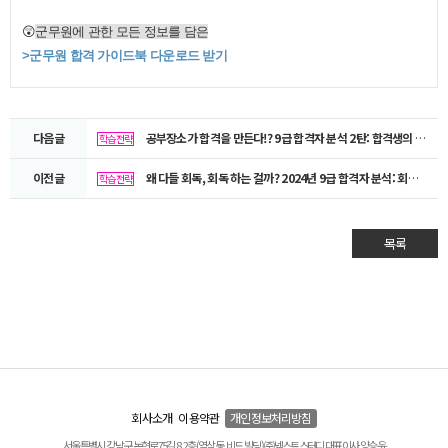
😲
군무원에 관한 모든 정보를 담은
>
군무원 합격 가이드북 다운로드
받기
다음글
공부장소가 합격을 만든다!? 9급 합격자 분석 2탄: 합격생의 공부장소, 직렬별 공부시간
학습전략
이전글
왜 다들 회독, 회독 하는 걸까? 2024년 9급 합격자 분석: 회독 수, 공부시간
학습전략
목록
회사소개
이용약관
개인정보처리방침
서울특별시 강남구 논현로75길 8, 2층(역삼동, 비드 빌딩) ㈜넥스트스터디 대표이사 양승윤