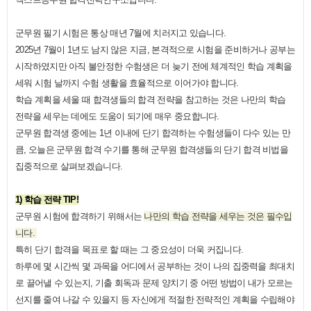
군무원 필기 시험은 통상 매년
7
월에 치러지고 있습니다
.
2025
년
7
월이
1
년도 남지 않은 지금
,
본격적으로 시험을 준비하거나 공부는
시작하였지만 아직 불안정한 수험생은 더 늦기 전에 체계적인 학습 계획을
세워 시험 날까지 수험 생활을 효율적으로 이어가야 합니다
.
학습 계획을 세울 때 합격생들의 합격 전략을 참고하는 것은 나만의 학습
전략을 세우는 데에도 도움이 되기에 매우 중요합니다
.
군무원 합격생 중에는
1
년 이내에 단기 합격하는 수험생들이 다수 있는 만
큼
,
오늘은 군무원 합격 수기를 통해 군무원 합격생들의 단기 합격 비법을
집중적으로 살펴보겠습니다
.
1)
학습 전략
TIP!
군무원 시험에 합격하기 위해서는
나만의 학습 전략을 세우는 것은 필수입
니다
.
특히 단기 합격을 목표로 할 때는 그 중요성이 더욱 커집니다
.
하루에 몇 시간씩 몇 과목을 어디에서 공부하는 것이 나의 집중력을 최대치
로 끌어낼 수 있는지
,
기출 회독과 문제 양치기 중 어떤 방법이 내가 모르는
선지를 줄여 나갈 수 있을지 등 자신에게 적절한 전략적인 계획을 수립해야