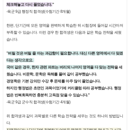
체크해놓고 다시 풀었습니다
.
”
-
육군
9
급 행정직 합격생
(
수험기간
8
개월
)
한편
,
단기간에 모든 영역을 완벽하게 학습한 뒤 시험장에 들어갈 시간마저
부족할 수 있습니다
.
이런 경우 한 합격생은 다음과 같은 학습 전략을 세웠
습니다
.
"
버릴 것은 버릴 줄 아는 과감함이 필요합니다
.
대신 다른 영역에서 다 맞겠
다는 생각으로요
.
국어 같은 경우
,
한자 관련 파트는 버리되 나머지 영역을 다 맞는 전략
을 세
웠습니다
.
비문학
,
문학은 독해를 풀며 같이 공부했습니다
.
경영학은 기본 강의만 수강 후 문제를 아주 많이 풀었습니다
.
하지만 행정법은 초면인 과목이었기에 커리큘럼 따라 공부했습니다
.
행정
법은 반복회독하면 충분히 고득점 맞을 수 있습니다
.”
-
육군
9
급 군수직 합격생
(
수험기간
4
개월
)
위 합격생과 같이 과목별로 다른 학습 전략을 세우는 것도 하나의 방법입니
다
.
지엽적이거나 단기간에 정복하기 어려운 영역은 과감하게 쳐내고 그 시간