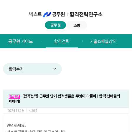
공무원
소방
넥스트공무원
공무원 가이드
합격전략
기출&해설강의
합격전략연구소
메뉴
합격수기
[합격전략]
군무원 단기 합격생들은 무엇이 다를까? 합격 선배들의
학습전략
이야기!
2024.11.19
4,364
안녕하세요
.
넥스트공무원 합격전략연구소입니다
.