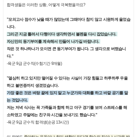
합격생들은 이러한 상황
,
어떻게 극복했을까요
?
"
모의고사 점수가 낮을 때가 많았는데 그때마다 참지 않고 시원하게 울었습
니다
.
그리곤 지금 틀려서 다행이다 생각하면서 볼펜을 다시 잡았습니다
.
자신만의 동기부여를 계속해서 만들어 나가길 바랍니다
.
작은 것 하나하나가 모이면 큰 동기부여가 됩니다
.
그 생각으로 버텼습니
다
.”
-
육군
9
급 군수직
(
수험기간
9
개월
)
"
열심히 하고 있지만 떨어질 수 있다는 사실이 가장 힘들고 하루하루 우울
하고 불면증까지 생겼었습니다
.
가장 좋은 것은 벼랑 끝에 있지 말고 누군가와 대화를 하고 바깥 공기를 맡
는 것입니다
.
저는 저녁 식사는 꼭 가족들과 함께 하고 야구 경기를 보며 스트레스를 해
소하였고 주말에는 친구와 시간을 보내기도 했습니다
.”
-
육군
9
급 군수직 합격생
(
순공
13
시간
)
이 외에도
좋아하는 운동이나 취미 생활이 있다면 학습의 질이나 시간을 방