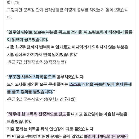
합니다
.
그렇다면 군무원 단기 합격생들은 어떻게 공부를 하였는지 알아보겠습니
다
.
"
일주일 단위로 모르는 부분을 워드로 정리한 뒤 프린트하여 직장에서 틈틈
이 읽으며 공부
했습니다
.
시험
1~2
주 전까지 반복하며 암기했고 마지막까지 외워지지 않는 부분은
시험장에도 가져가서 반복 암기했습니다
.”
-
육군
7
급 행정직 합격생
(
직장 병행
)
"
무조건 하루에
3
과목을 모두
공부하였습니다
.
모의고사를 제외한 모든 문제 풀이는
스스로 개념을 복습한 뒤에 혼자 문제
를 풀고 강의를 들었습니다
.
”
-
육군
9
급 군수직 합격생
(
수험기간
7
개월
)
"
하루에 한 과목씩 집중적으로 진도
를 나가고 일요일에는 미흡한 부분을
보충했습니다
.
기출 문제는 회독을 위해 연습장에 따로 풀었습니다
.
한 번 풀고 완벽히 이해한 문제는 풀지 않았고
틀리거나 헷갈리는 문제만