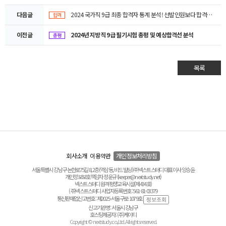
다음글
2024 국가직 9급 최종 합격자 통계 분석! 선발인원보다 합격인원이 많은 이유는?
합격
이전글
2024년 지방직 9급 필기시험 총평 및 예상합격선 분석
총평
목록
회사소개
이용약관
개인정보처리방침
서울특별시 강남구 논현로75길 8, 2층(역삼동, 비드 빌딩) ㈜넥스트스터디 대표이사 양승윤
개인정보보호책임자 정운규 (keeper@nextstudy.net)
넥스트스터디 원격평생교육시설(제434호)
(주)넥스트스터디 사업자등록번호 : 561-81-03379
통신판매업신고번호 : 제2025-서울구로-1079호
신고기관명 : 서울시 강남구
호스팅제공자 : (주)케이티
Copyright © nextstudy.co.,Ltd. All rights reserved.