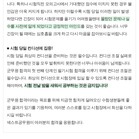
니다
.
특히나 시험직전 모의고사에서 기대했던 점수에 미치지 못한 경우 불
안감은 더욱 커지게 됩니다
.
하지만 이럴수록 시험 당일 이러한 일이 발생
하였다면 긴장이 되어 시험문제를 풀기가 어려웠을텐데
몰랐
던 문제나 실
수를 사전에 알게 되었다고 긍정적인 마인드
를 갖는 것이 좋습니다
.
너무
긴장이 될 때에는 심호흡을 크게 하고 다시 마음을 잡아보시길 바랍니다
.
■
시험 당일 컨디션에 집중
!
시험 당일 최상의 컨디션을 준비하는 것은 필수입니다
.
컨디션 조절 실패로
인해 준비했던 것을 모두 발휘하지 못한다면 너무나 아쉬움이 남게됩니다
.
군무원 합격의 첫 번째 단계인 필기시험 합격을 이루기 위해 컨디션 조절은
필수입니다
.
최상의 컨디션으로 시험장에 입실 할 수 있도록 컨디션 조절을
해야하며
,
시험 전날 밤을 새워서 공부하는 것은 금지입니다
!
군무원 합격이라는 목표를 위해 지금껏 힘차게 달려오신 수험생분들께 좋
은 결과가 있기를 기원하며
,
여러분 스스로를 믿고 시험장에서 최선을 다하
시길 바랍니다
.
넥스트공무원이 여러분의 합격을 응원합니다
.