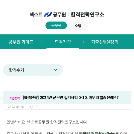
공무원
소방
넥스트공무원
공무원 가이드
합격전략
기출&해설강의
합격전략연구소
메뉴
합격수기
[합격전략]
2024년 군무원 필기시험 D-10, 마무리 필승전략은?
학습전략
2024.06.28
3,138
​안녕하세요. 넥스트공무원 합격전략연구소입니다.
중요한 시험을 앞둔 현시점에서 점검해야 할
마무리 전략
Key Point
를 알려