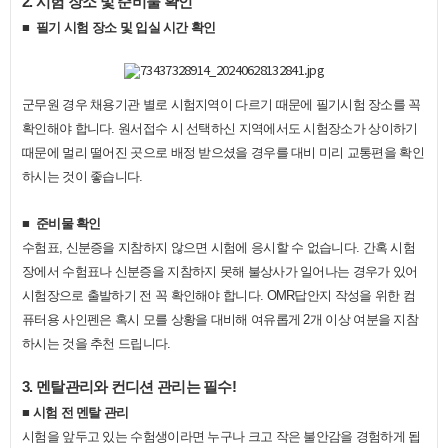
2.
시험 장소 및 준비물 확인
■
​
필기 시험 장소 및 입실 시간 확인
군무원 경우 채용기관 별로 시험지역이 다르기 때문에 필기시험 장소를 꼭
확인해야 합니다
.
원서접수 시 선택하신 지역에서도 시험장소가 상이하기
때문에 멀리 떨어진 곳으로 배정 받으셨을 경우를 대비 미리 교통편을 확인
하시는 것이 좋습니다
.
■
​
준비물 확인
수험표
,
신분증을 지참하지 않으면 시험에 응시할 수 없습니다
.
간혹 시험
장에서 수험표나 신분증을 지참하지 못해 불상사가 일어나는 경우가 있어
시험장으로 출발하기 전 꼭 확인해야 합니다
. OMR
답안지 작성을 위한 컴
퓨터용 사인펜은 혹시 모를 상황을 대비해 여유롭게
2
개 이상 여분을 지참
하시는 것을 추천 드립니다
.
3.
멘탈관리와 컨디션 관리는 필수
!
■
시험 전 멘탈 관리
시험을 앞두고 있는 수험생이라면 누구나 크고 작은 불안감을 경험하게 됩