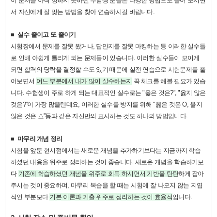
이 순서를 아직 정하지 못하신 수험생 분들은 다양한 방법으로 풀어 보시면
서 자신에게 잘 맞는 방법을 찾아 연습하시길 바랍니다
.
■
실수 줄이고 또 줄이기
시험장에서 문제를 잘못 봤거나
,
답안지를 잘못 마킹하는 등 이러한 실수들
로 인해 아쉽게 틀리게 되는 문제들이 있습니다
.
이러한 실수들이 모이게
되면 합격의 당락을 결정할 수도 있기 때문에 실전 연습으로 시험문제를 풀
어보면서
어느 부분에서 내가 많이 실수하는지
꼭 체크를 해볼 필요가 있습
니다
.
수험생이 주로 하게 되는 대표적인 실수로는
"
옳은 것은
?”, "
옳지 않은
것은
?”
이 가장 많을텐데요
,
이러한 실수를 방지를 위해
"
옳은 것은
O,
옳지
않은 것은 △
”
등과 같은 자신만의 표시하는 것도 하나의 방법입니다
.
■
​
마무리 개념 정리
시험을 앞둔 현시점에서는 새로운 개념을 추가하기보다는 지금까지 학습
하셨던 내용을 위주로 정리하는 것이 좋습니다
.
새로운 개념을 학습하기보
다
기존에 학습하셨던 개념을 위주로 회독 하시면서 기반을 탄탄
하게 잡아
주시는 것이 중요하며
,
마무리 복습을 할 때는 시험에 잘 나오지 않는 지엽
적인 부분보다
기본 이론과 기출 위주로 정리하는 것이 효율적
입니다
.