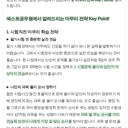
드립니다
.
넥스트공무원에서 알려드리는 마무리 전략
Key Point!
1.
시험직전 마무리 학습 전략
■
필기시험 전 충분한 실전 연습
필기 시험장에서는 아무래도 긴장을 하기 쉽다 보니 본 실력을 발휘하기가
어렵습니다
.
그래서 시험장과 비슷한 환경으로 실전 연습을 해보시는 것이
좋습니다
.
현 시점에서는 단순히 문제를 풀기보다 실전처럼
9
급의 경우
75
분
, 7
급의 경우
100
분의 시험 시간을 정해두고
시험문제 풀이와 답안지 작
성까지 연습
해보시는 것이 좋습니다
.
■
나만의 과목 풀이 순서 정하기
짧은 시험시간 동안 효율적으로 문제 풀이와 답안지 작성까지 완료하기 위
해 본인에게 맞는 과목 별 풀이 순서를 찾아보시는 것도 좋습니다
.
행정 직
렬 기준으로 국어
-
행정법
-
행정학 문제지 순서로 푸는 방법도 있지만 수험생
마다 강
/
약점 과목을 푸는 성향이 다르기 때문에
과목 별 푸는 순서를 미리
연습해 보면서 나에게 가장 잘 맞는 순서
를 찾아야 합니다
.
과목 별 문제 풀