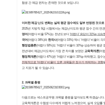
험생 간 체감 편차는 존재한 것으로 보입니다.
이러한 체감 난도 변화는 실제 평균 점수에도 일부 반영된 것으로
2025년 지방직 9급 시험에서는 체감난이도와 평균 점수 간의 
영어
(어렵다 비율 57%)는 전년도보다
'어렵다' 응답이 31%p 상승
국어
(어렵다 38%)와
한국사
(어렵다 33%) 역시 '어렵다' 비율이 
행정법총론
(어렵다 50%)도 '어렵다' 비율이 10%p 상승하며 평
전년대비 체감난이도에서 가장 큰 차이를 보였던
교육학개론
(어
행정학개론
(어렵다 47%)은 '어렵다' 비율이 33%p 하락했고, 점수
전체적으로 '어렵다' 비율이 오른 과목들은 점수가 하락하는 경향
고 지표가 될 수 있습니다.
2. 과목별 총평
다음으로는 넥스트공무원 과목별 총평을 알아보도록 하겠습니다
교육학개론은 수험생 다수에게 어렵게 느껴졌으며, 실제 오답률 