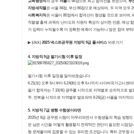
교육행정직
의 경우
서울
이 94점으로 최고 합격선을 보였으며,
부
지방세직렬
은 서울 84점, 부산 86점으로 예상되며, 두 지역 모두
사회복지직
은 서울이 80점에서 합격선이 형성될 것으로 보이며, 
직렬별 출제 과목의 난이도와 지원자 특성이 상이한 만큼, 예상 
가 입력이 누적될수록 더 정확한 예측이 가능하니 많은 참여 부탁
▶
(click)
2025
넥스트공무원 지방직
9
급 풀서비스
바로가기
4. 지방직 9급 필기시험 이후 일정
필기시험 이후 일정을 알아보겠습니다.
6.21(토) 오후 6시부터 6.24(화) 오후 6시까지 사이버국가고시
필기 합격자는 7.10(목) 광주를 시작으로 지역별로 순차적으로 발표가 
주, 전북을 시작으로 지역별로 발표되며 9.26(금) 서울을 마지
5. 지방직 7급 병행 수험생이라면
2025년 9급 공무원 시험이 마무리되면서 수험생들의 학습 방향도
은 남은 시간을 어떻게 활용할지 전략적인 판단이 필요한 시점입
형 문제풀이에 집중할 수 있는 유리한 조건입니다. 특히 군무원 시