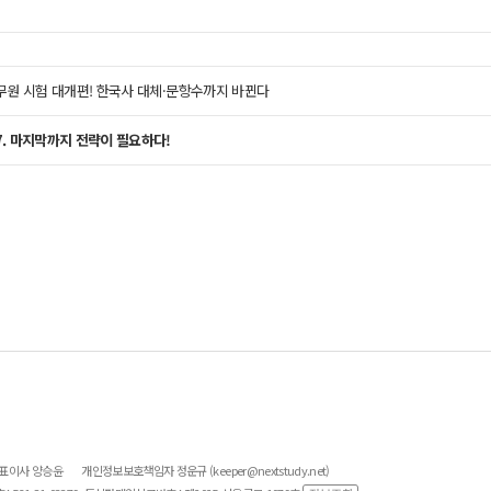
 공무원 시험 대개편! 한국사 대체·문항수까지 바뀐다
-7. 마지막까지 전략이 필요하다!
대표이사 양승윤
개인정보보호책임자 정운규 (keeper@nextstudy.net)