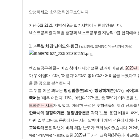
안녕하세요. 합격전략연구소입니다.
지난 6월 21일, 지방직 9급 필기시험이 시행되었습니다.
넥스트공무원 과목별 총평과 넥스트공무원 지방직 9급 합격예측 풀
1. 과목별 체감 난이도와 평균
(일반행정, 교육행정직 응시과목 기준)
넥스트공무원 풀서비스 참여자 대상 설문 결과에 따르면,
2025
‘매우 어렵다’ 20%, ‘어렵다’ 37%로 총 57%가 어려움을 느꼈
을 준 것으로 분석됩니다.
그 뒤를 이은 과목은
행정법총론
(50%),
행정학개론
(47%),
국어
(38
국어
는 ‘매우 어렵다’ 11%, ‘어렵다’ 27%로, 총 38%가 어
보하려는 시도
가 있었고, 이러한 구성은 수험생들의 체감 난도를
한국사
와
행정학개론
,
행정법총론
은 각각 ‘보통’ 응답 비율이 48%
다만 일부 고난도 문항에서는 시간 압박이나 개념 적용에서 체감
교육학개론
은 작년에 비해 체감 난도가 크게 낮아졌습니다. 2024년 
또한 2025년 국가직 교육학(34%)과 비
어렵다(매우어렵다 포함).