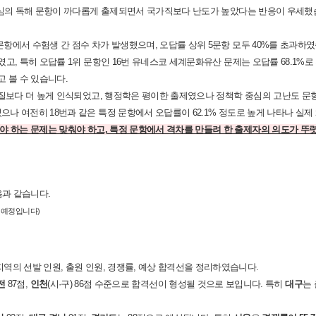
중심의 독해 문항이 까다롭게 출제되면서 국가직보다 난도가 높았다는 반응이 우세했습
항에서 수험생 간 점수 차가 발생했으며, 오답률 상위 5문항 모두 40%를 초과하였
고, 특히 오답률 1위 문항인 16번 유네스코 세계문화유산 문제는 오답률 68.1%로
고 볼 수 있습니다.
 실질보다 더 높게 인식되었고, 행정학은 평이한 출제였으나 정책학 중심의 고난도 
나 여전히 18번과 같은 특정 문항에서 오답률이 62.1% 정도로 높게 나타나 실제
야 하는 문제는 맞춰야 하고, 특정 문항에서 격차를 만들려 한 출제자의 의도가 뚜
음과 같습니다.
될 예정입니다)
역의 선발 인원, 출원 인원, 경쟁률, 예상 합격선을 정리하였습니다.
전
87점,
인천
(시·구) 86점 수준으로 합격선이 형성될 것으로 보입니다. 특히
대구
는