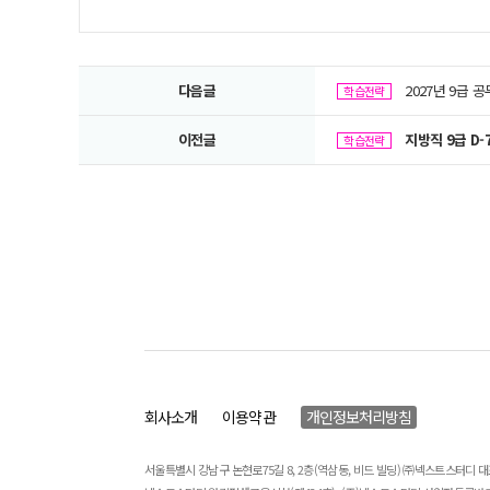
다음글
2027년 9급
학습전략
이전글
지방직 9급 D
학습전략
회사소개
이용약관
개인정보처리방침
서울특별시 강남구 논현로75길 8, 2층(역삼동, 비드 빌딩) ㈜넥스트스터디 