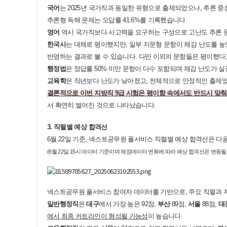
국어
는 2025년 국가직과 동일한 유형으로 출제되었으나, 추론 
추론형 독해 문제는 오답률 41.6%를 기록했습니다.
영어
역시 국가직보다 사고력을 요구하는 구성으로 고난도 추론 문
한국사
는 대체로 평이했지만, 일부 지문형 문항이 체감 난도를 높였
반영하는 결과로 볼 수 있습니다. 다만 이외의 문항들은 평이했다
행정법
은 정답률 50% 미만 문항이 다수 포함되며 체감 난도가
교육학
은 작년보다 난도가 낮아졌고, 전체적으로 안정적인 출제였으
결론적으로 이번 지방직 9급 시험은 평이함 속에서도 반드시 맞춰
서 확연히 벌어진 것으로 나타났습니다.
3. 직렬별 예상 합격선
6월 22일 기준, 넥스트공무원 풀서비스 직렬별 예상 합격선은 다
(6월 22일 15시 데이터 기준이며 채점데이터 변화에 따라 예상 합격선은 변동
넥스트공무원 풀서비스 참여자 데이터를 기반으로, 주요 직렬과 지
일반행정직
은
대구
에서 가장 높은 92점,
부산
89점,
서울
88점,
대
에서 최종 커트라인이 형성될 가능성
이 높습니다.