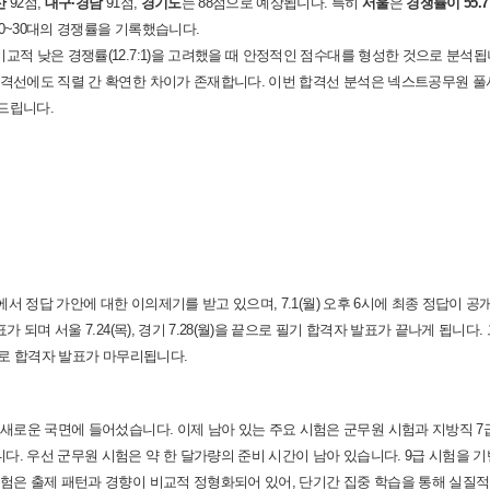
산
92점,
대구·경남
91점,
경기도
는 88점으로 예상됩니다. 특히
서울
은
경쟁률이 55.7
 20~30대의 경쟁률을 기록했습니다.
비교적 낮은 경쟁률(12.7:1)을 고려했을 때 안정적인 점수대를 형성한 것으로 분석됩
합격선에도 직렬 간 확연한 차이가 존재합니다.
이번 합격선 분석은 넥스트공무원 풀
드립니다.
센터에서 정답 가안에 대한 이의제기를 받고 있으며, 7.1(월) 오후 6시에 최종 정답이 
되며 서울 7.24(목), 경기 7.28(월)을 끝으로 필기 합격자 발표가 끝나게 됩니다.
막으로 합격자 발표가 마무리됩니다.
 새로운 국면에 들어섰습니다. 이제 남아 있는 주요 시험은 군무원 시험과 지방직 7
니다.
우선 군무원 시험은 약 한 달가량의 준비 시간이 남아 있습니다. 9급 시험을 
험은 출제 패턴과 경향이 비교적 정형화되어 있어, 단기간 집중 학습을 통해 실질적