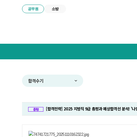
공무원
소방
넥
스
트
공
무
원
합
합격수기
격
전
략
연
[합격전략] 2025 지방직 9급 총평과 예상합격선 분석! '
구
총평
소
메
뉴