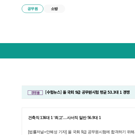
공무원
소방
넥
스
트
공
무
원
합
격
전
[수험뉴스] 올 국회 9급 공무원시험 평균 53.3대 1 경쟁
경쟁률
략
연
구
소
건축직 136대 1 ‘최고’…사서직 일반 56.9대 1
메
뉴
[법률저널=안혜성 기자] 올 국회 9급 공무원시험에 합격하기 위해서