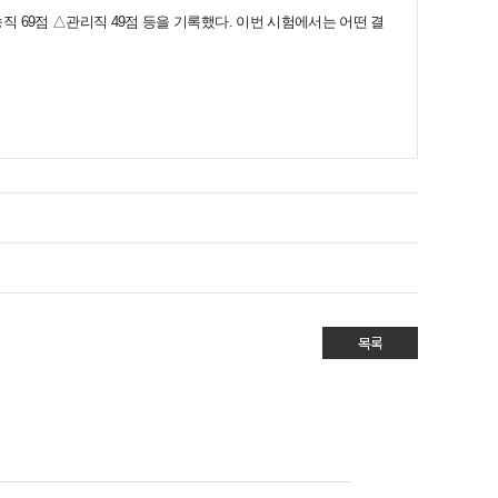
방송직 69점 △관리직 49점 등을 기록했다. 이번 시험에서는 어떤 결
목록