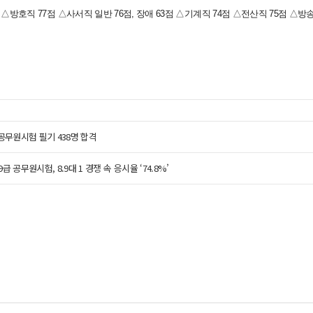
점 △방호직 77점 △사서직 일반 76점, 장애 63점 △기계직 74점 △전산직 75점 △
 공무원시험 필기 438명 합격
급 공무원시험, 8.9대 1 경쟁 속 응시율 ‘74.8%’