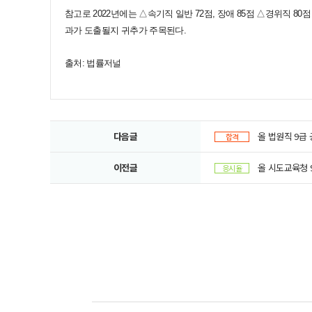
참고로 2022년에는 △속기직 일반 72점, 장애 85점 △경위직 80
과가 도출될지 귀추가 주목된다.
출처: 법률저널
다음글
올 법원직 9급
합격
이전글
올 시도교육청 9
응시율