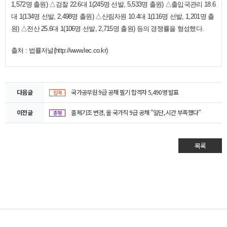
1,572명 출원) △검찰 22.6대 1(245명 선발, 5,533명 출원) △출입국관리 18.6
대 1(134명 선발, 2,498명 출원) △산림자원 10.4대 1(116명 선발, 1,201명 출
원) △전산 25.6대 1(106명 선발, 2,715명 출원) 등의 경쟁률을 형성했다.
출처 : 법률저널(
http://www.lec.co.kr)
다음글
국가공무원 9급 공채 필기 합격자 5,490명 발표
합격
이전글
출제기조 변경, 올 국가직 9급 공채 "일단, 시간 부족했다”
총평
목록