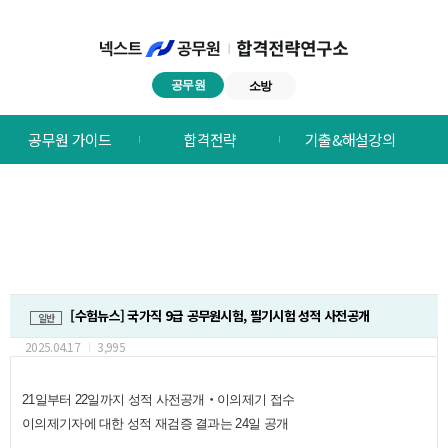
공무원
소방
넥스트공무원
공무원 가이드
합격전략
기출&해설강의
합격전략연구소
메뉴
[수험뉴스] 국가직 9급 공무원시험, 필기시험 성적 사전공개
일반
2025.04.17
3,995
21일부터 22일까지 성적 사전공개‧이의제기 접수
이의제기자에 대한 성적 재검증 결과는 24일 공개