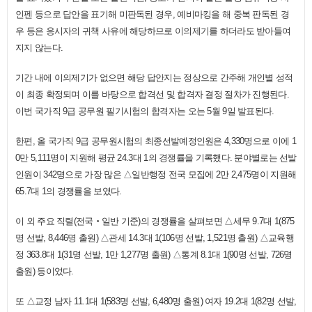
인펜 등으로 답안을 표기해 미판독된 경우, 예비마킹을 해 중복 판독된 경
우 등은 응시자의 귀책 사유에 해당하므로 이의제기를 하더라도 받아들여
지지 않는다.
기간 내에 이의제기가 없으면 해당 답안지는 정상으로 간주해 개인별 성적
이 최종 확정되며 이를 바탕으로 합격선 및 합격자 결정 절차가 진행된다.
이번 국가직 9급 공무원 필기시험의 합격자는 오는 5월 9일 발표된다.
한편, 올 국가직 9급 공무원시험의 최종선발예정인원은 4,330명으로 이에 1
0만 5,111명이 지원해 평균 24.3대 1의 경쟁률을 기록했다. 분야별로는 선발
인원이 342명으로 가장 많은 △일반행정 전국 모집에 2만 2,475명이 지원해
65.7대 1의 경쟁률을 보였다.
이 외 주요 직렬(전국‧일반 기준)의 경쟁률을 살펴보면 △세무 9.7대 1(875
명 선발, 8,446명 출원) △관세 14.3대 1(106명 선발, 1,521명 출원) △교육행
정 363.8대 1(31명 선발, 1만 1,277명 출원) △통계 8.1대 1(90명 선발, 726명
출원) 등이었다.
또 △교정 남자 11.1대 1(583명 선발, 6,480명 출원) 여자 19.2대 1(82명 선발,