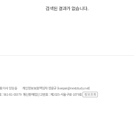
검색된 결과가 없습니다.
대표이사 양승윤
개인정보보호책임자 정운규 (keeper@nextstudy.net)
561-81-03379
통신판매업신고번호 : 제2025-서울구로-1079호