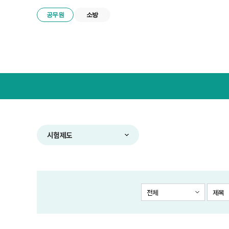
공무원
소방
넥
스
트
공
무
원
합
시험제도
격
전
략
연
구
전체
제목
소
메
뉴