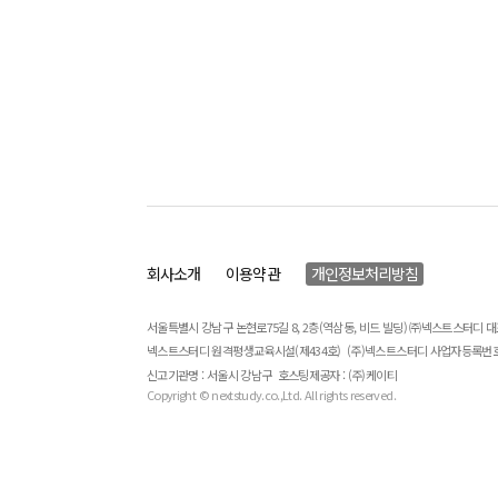
회사소개
이용약관
개인정보처리방침
서울특별시 강남구 논현로75길 8, 2층(역삼동, 비드 빌딩) ㈜넥스트스터디 
넥스트스터디 원격평생교육시설(제434호)
(주)넥스트스터디 사업자등록번호 : 
신고기관명 : 서울시 강남구
호스팅제공자 : (주)케이티
Copyright © nextstudy.co.,Ltd. All rights reserved.