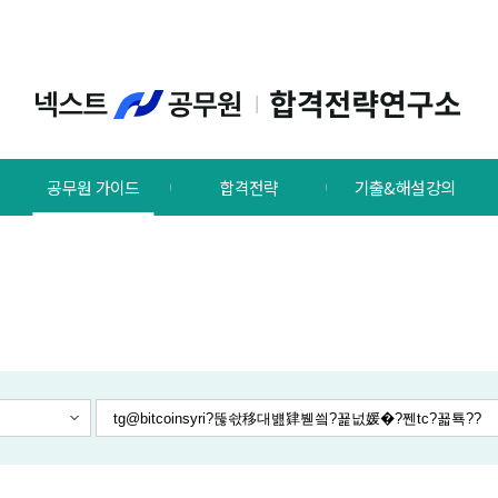
공무원 가이드
합격전략
기출&해설강의