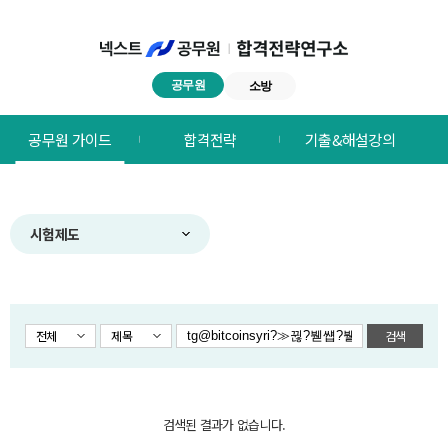
공무원
소방
넥스트공무원
공무원 가이드
합격전략
기출&해설강의
합격전략연구소
메뉴
시험제도
전체
제목
검색
검색된 결과가 없습니다.