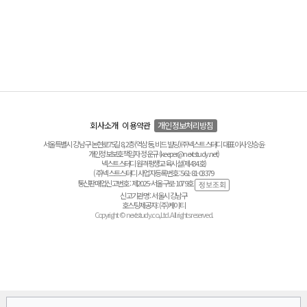
회사소개
이용약관
개인정보처리방침
서울특별시 강남구 논현로75길 8, 2층(역삼동, 비드 빌딩) ㈜넥스트스터디 대표이사 양승윤
개인정보보호책임자 정운규 (keeper@nextstudy.net)
넥스트스터디 원격평생교육시설(제434호)
(주)넥스트스터디 사업자등록번호 : 561-81-03379
통신판매업신고번호 : 제2025-서울구로-1079호
신고기관명 : 서울시 강남구
호스팅제공자 : (주)케이티
Copyright © nextstudy.co.,Ltd. All rights reserved.