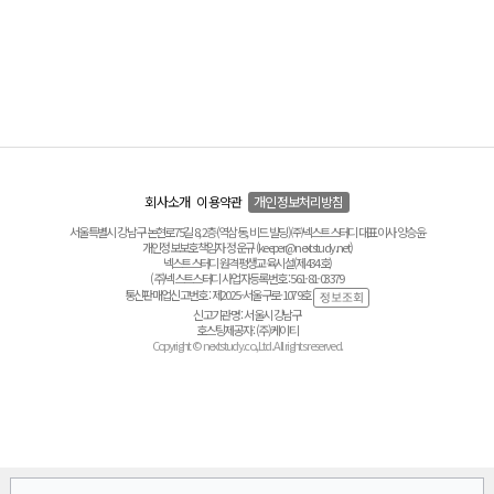
회사소개
이용약관
개인정보처리방침
서울특별시 강남구 논현로75길 8, 2층(역삼동, 비드 빌딩) ㈜넥스트스터디 대표이사 양승윤
개인정보보호책임자 정운규 (keeper@nextstudy.net)
넥스트스터디 원격평생교육시설(제434호)
(주)넥스트스터디 사업자등록번호 : 561-81-03379
통신판매업신고번호 : 제2025-서울구로-1079호
신고기관명 : 서울시 강남구
호스팅제공자 : (주)케이티
Copyright © nextstudy.co.,Ltd. All rights reserved.