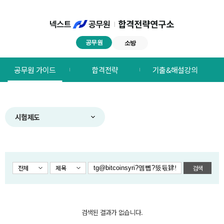
공무원
소방
넥스트공무원
공무원 가이드
합격전략
기출&해설강의
합격전략연구소
메뉴
시험제도
전체
제목
검색
검색된 결과가 없습니다.