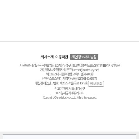
회사소개
이용약관
개인정보처리방침
서울특별시 강남구 논현로75길 8, 2층(역삼동, 비드 빌딩) ㈜넥스트스터디 대표이사 양승윤
개인정보보호책임자 정운규 (keeper@nextstudy.net)
넥스트스터디 원격평생교육시설(제434호)
(주)넥스트스터디 사업자등록번호 : 561-81-03379
통신판매업신고번호 : 제2025-서울구로-1079호
신고기관명 : 서울시 강남구
호스팅제공자 : (주)케이티
Copyright © nextstudy.co.,Ltd. All rights reserved.