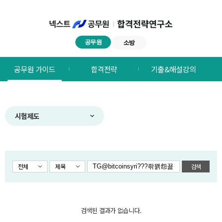
공무원
소방
넥스트공무원
공무원 가이드
합격전략
기출&해설강의
합격전략연구소
메뉴
시험제도
전체
제목
검색
검색된 결과가 없습니다.