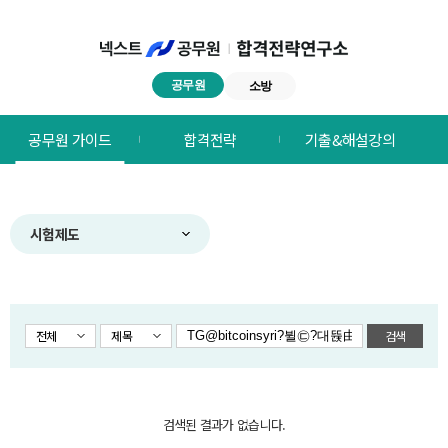
공무원
소방
넥스트공무원
공무원 가이드
합격전략
기출&해설강의
합격전략연구소
메뉴
시험제도
전체
제목
검색
검색된 결과가 없습니다.