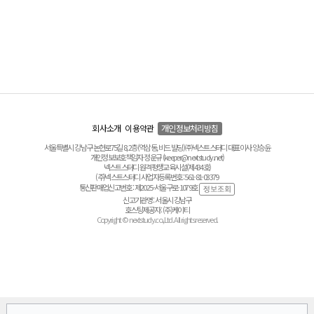
회사소개
이용약관
개인정보처리방침
서울특별시 강남구 논현로75길 8, 2층(역삼동, 비드 빌딩) ㈜넥스트스터디 대표이사 양승윤
개인정보보호책임자 정운규 (keeper@nextstudy.net)
넥스트스터디 원격평생교육시설(제434호)
(주)넥스트스터디 사업자등록번호 : 561-81-03379
통신판매업신고번호 : 제2025-서울구로-1079호
신고기관명 : 서울시 강남구
호스팅제공자 : (주)케이티
Copyright © nextstudy.co.,Ltd. All rights reserved.