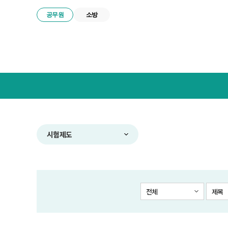
공무원
소방
넥
스
트
공
무
원
합
시험제도
격
전
략
연
구
전체
제목
소
메
뉴