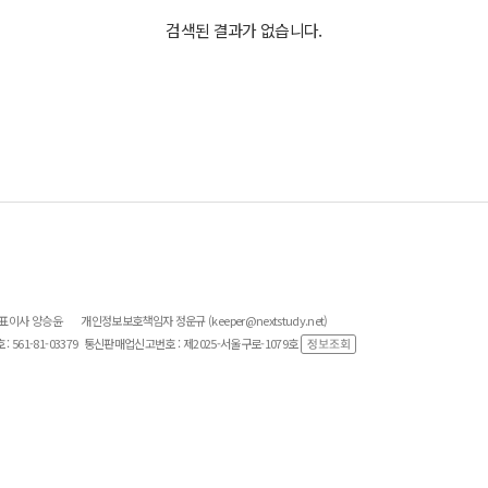
검색된 결과가 없습니다.
대표이사 양승윤
개인정보보호책임자 정운규 (keeper@nextstudy.net)
561-81-03379
통신판매업신고번호 : 제2025-서울구로-1079호