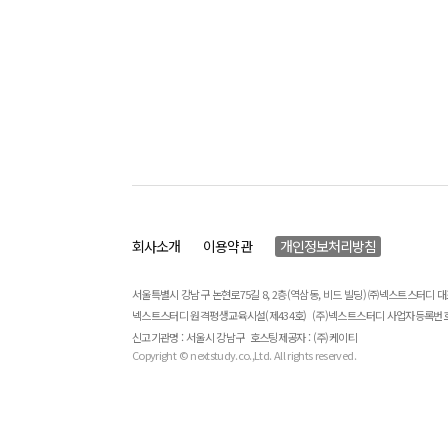
회사소개
이용약관
개인정보처리방침
서울특별시 강남구 논현로75길 8, 2층(역삼동, 비드 빌딩) ㈜넥스트스터디 
넥스트스터디 원격평생교육시설(제434호)
(주)넥스트스터디 사업자등록번호 : 
신고기관명 : 서울시 강남구
호스팅제공자 : (주)케이티
Copyright © nextstudy.co.,Ltd. All rights reserved.