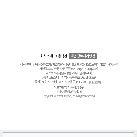
회사소개
이용약관
개인정보처리방침
서울특별시 강남구 논현로75길 8, 2층(역삼동, 비드 빌딩) ㈜넥스트스터디 대표이사 양승윤
개인정보보호책임자 정운규 (keeper@nextstudy.net)
넥스트스터디 원격평생교육시설(제434호)
(주)넥스트스터디 사업자등록번호 : 561-81-03379
통신판매업신고번호 : 제2025-서울구로-1079호
신고기관명 : 서울시 강남구
호스팅제공자 : (주)케이티
Copyright © nextstudy.co.,Ltd. All rights reserved.