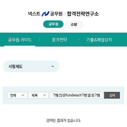
공무원
소방
넥스트공무원
공무원 가이드
합격전략
기출&해설강의
합격전략연구소
메뉴
시험제도
전체
제목
검색
검색된 결과가 없습니다.