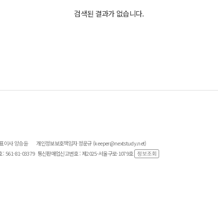
검색된 결과가 없습니다.
대표이사 양승윤
개인정보보호책임자 정운규 (keeper@nextstudy.net)
561-81-03379
통신판매업신고번호 : 제2025-서울구로-1079호