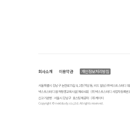
회사소개
이용약관
개인정보처리방침
서울특별시 강남구 논현로75길 8, 2층(역삼동, 비드 빌딩) ㈜넥스트스터디 
넥스트스터디 원격평생교육시설(제434호)
(주)넥스트스터디 사업자등록번호 : 
신고기관명 : 서울시 강남구
호스팅제공자 : (주)케이티
Copyright © nextstudy.co.,Ltd. All rights reserved.