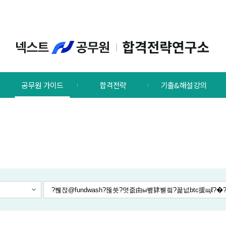
공무원 가이드
합격전략
기출&해설강의