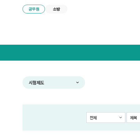
공무원
소방
넥
스
트
공
무
원
합
시험제도
격
전
략
연
구
전체
제목
소
메
뉴