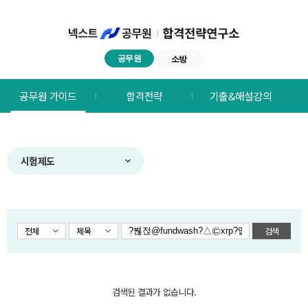
공무원
소방
넥스트공무원
공무원 가이드
합격전략
기출&해설강의
합격전략연구소
메뉴
시험제도
전체
제목
검색
검색된 결과가 없습니다.