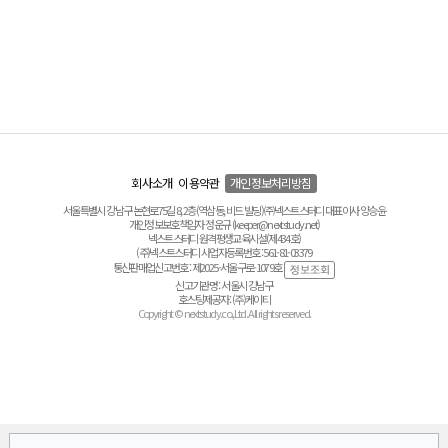
회사소개
이용약관
개인정보처리방침
서울특별시 강남구 논현로75길 8, 2층(역삼동, 비드 빌딩) ㈜넥스트스터디 대표이사 양승윤
개인정보보호책임자 정운규 (keeper@nextstudy.net)
넥스트스터디 원격평생교육시설(제434호)
(주)넥스트스터디 사업자등록번호 : 561-81-03379
통신판매업신고번호 : 제2025-서울구로-1079호
신고기관명 : 서울시 강남구
호스팅제공자 : (주)케이티
Copyright © nextstudy.co.,Ltd. All rights reserved.