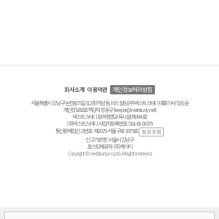
회사소개
이용약관
개인정보처리방침
서울특별시 강남구 논현로75길 8, 2층(역삼동, 비드 빌딩) ㈜넥스트스터디 대표이사 양승윤
개인정보보호책임자 정운규 (keeper@nextstudy.net)
넥스트스터디 원격평생교육시설(제434호)
(주)넥스트스터디 사업자등록번호 : 561-81-03379
통신판매업신고번호 : 제2025-서울구로-1079호
신고기관명 : 서울시 강남구
호스팅제공자 : (주)케이티
Copyright © nextstudy.co.,Ltd. All rights reserved.