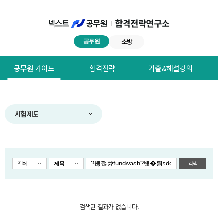
공무원
소방
넥스트공무원
공무원 가이드
합격전략
기출&해설강의
합격전략연구소
메뉴
시험제도
전체
제목
검색
검색된 결과가 없습니다.