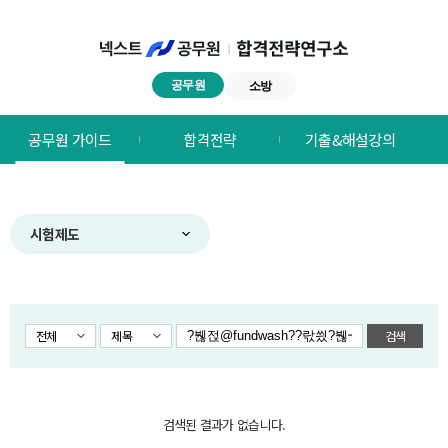
공무원
소방
넥스트공무원
공무원 가이드
합격전략
기출&해설강의
합격전략연구소
메뉴
시험제도
전체
제목
검색
검색된 결과가 없습니다.