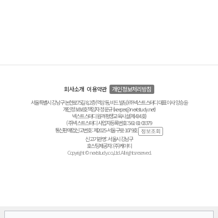
회사소개
이용약관
개인정보처리방침
서울특별시 강남구 논현로75길 8, 2층(역삼동, 비드 빌딩) ㈜넥스트스터디 대표이사 양승윤
개인정보보호책임자 정운규 (keeper@nextstudy.net)
넥스트스터디 원격평생교육시설(제434호)
(주)넥스트스터디 사업자등록번호 : 561-81-03379
통신판매업신고번호 : 제2025-서울구로-1079호
신고기관명 : 서울시 강남구
호스팅제공자 : (주)케이티
Copyright © nextstudy.co.,Ltd. All rights reserved.