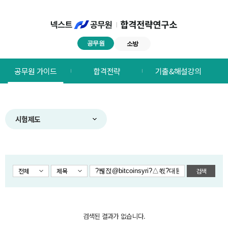
공무원
소방
넥스트공무원
공무원 가이드
합격전략
기출&해설강의
합격전략연구소
메뉴
시험제도
전체
제목
검색
검색된 결과가 없습니다.