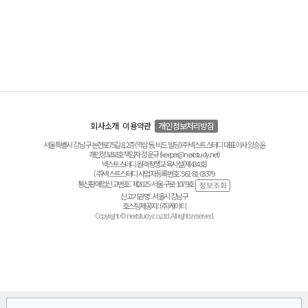
회사소개
이용약관
개인정보처리방침
서울특별시 강남구 논현로75길 8, 2층(역삼동, 비드 빌딩) ㈜넥스트스터디 대표이사 양승윤
개인정보보호책임자 정운규 (keeper@nextstudy.net)
넥스트스터디 원격평생교육시설(제434호)
(주)넥스트스터디 사업자등록번호 : 561-81-03379
통신판매업신고번호 : 제2025-서울구로-1079호
신고기관명 : 서울시 강남구
호스팅제공자 : (주)케이티
Copyright © nextstudy.co.,Ltd. All rights reserved.