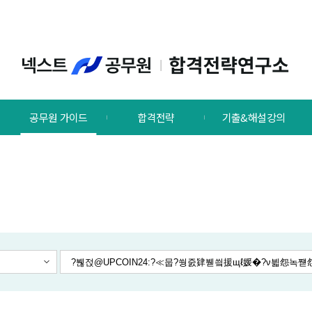
공무원 가이드
합격전략
기출&해설강의