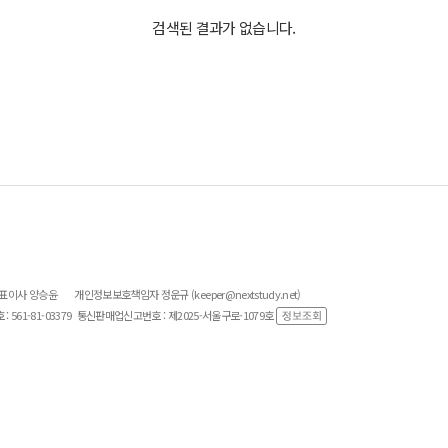
검색된 결과가 없습니다.
대표이사 양승윤
개인정보보호책임자 정운규 (keeper@nextstudy.net)
561-81-03379
통신판매업신고번호 : 제2025-서울구로-1079호