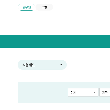
공무원
소방
넥
스
트
공
무
원
합
시험제도
격
전
략
연
구
전체
제목
소
메
뉴