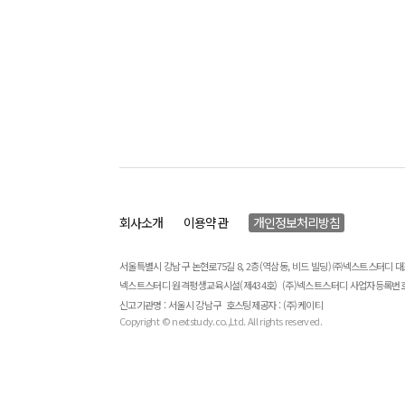
회사소개
이용약관
개인정보처리방침
서울특별시 강남구 논현로75길 8, 2층(역삼동, 비드 빌딩) ㈜넥스트스터디 
넥스트스터디 원격평생교육시설(제434호)
(주)넥스트스터디 사업자등록번호 : 
신고기관명 : 서울시 강남구
호스팅제공자 : (주)케이티
Copyright © nextstudy.co.,Ltd. All rights reserved.