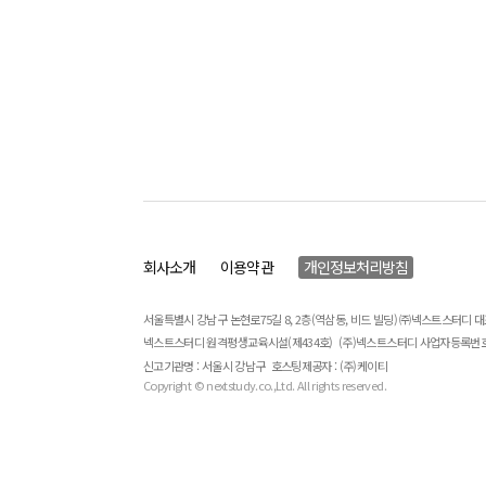
회사소개
이용약관
개인정보처리방침
서울특별시 강남구 논현로75길 8, 2층(역삼동, 비드 빌딩) ㈜넥스트스터디 
넥스트스터디 원격평생교육시설(제434호)
(주)넥스트스터디 사업자등록번호 : 
신고기관명 : 서울시 강남구
호스팅제공자 : (주)케이티
Copyright © nextstudy.co.,Ltd. All rights reserved.