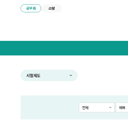
공무원
소방
넥
스
트
공
무
원
합
시험제도
격
전
략
연
구
전체
제목
소
메
뉴