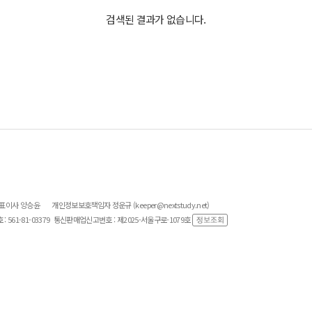
검색된 결과가 없습니다.
대표이사 양승윤
개인정보보호책임자 정운규 (keeper@nextstudy.net)
561-81-03379
통신판매업신고번호 : 제2025-서울구로-1079호