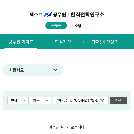
공무원
소방
넥스트공무원
공무원 가이드
합격전략
기출&해설강의
합격전략연구소
메뉴
시험제도
전체
제목
검색
검색된 결과가 없습니다.