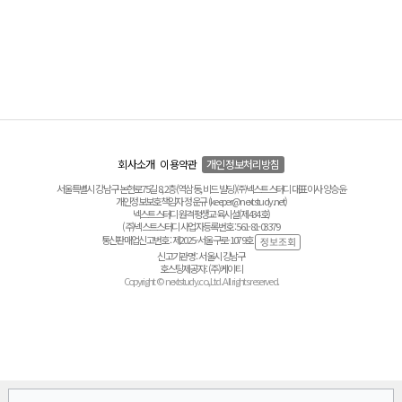
회사소개
이용약관
개인정보처리방침
서울특별시 강남구 논현로75길 8, 2층(역삼동, 비드 빌딩) ㈜넥스트스터디 대표이사 양승윤
개인정보보호책임자 정운규 (keeper@nextstudy.net)
넥스트스터디 원격평생교육시설(제434호)
(주)넥스트스터디 사업자등록번호 : 561-81-03379
통신판매업신고번호 : 제2025-서울구로-1079호
신고기관명 : 서울시 강남구
호스팅제공자 : (주)케이티
Copyright © nextstudy.co.,Ltd. All rights reserved.