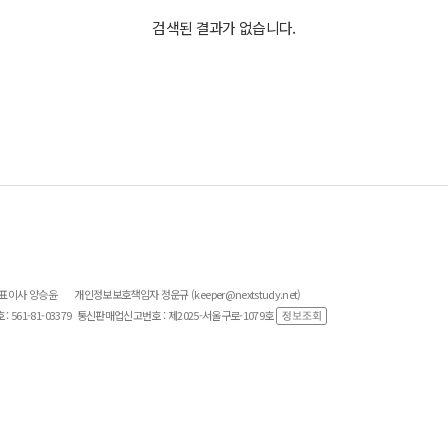
검색된 결과가 없습니다.
대표이사 양승윤
개인정보보호책임자 정운규 (keeper@nextstudy.net)
561-81-03379
통신판매업신고번호 : 제2025-서울구로-1079호