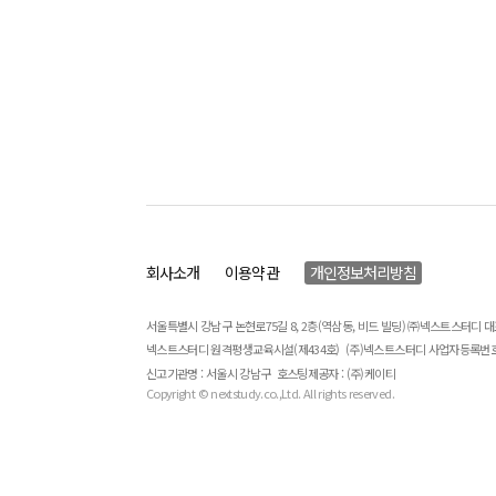
회사소개
이용약관
개인정보처리방침
서울특별시 강남구 논현로75길 8, 2층(역삼동, 비드 빌딩) ㈜넥스트스터디 
넥스트스터디 원격평생교육시설(제434호)
(주)넥스트스터디 사업자등록번호 : 
신고기관명 : 서울시 강남구
호스팅제공자 : (주)케이티
Copyright © nextstudy.co.,Ltd. All rights reserved.