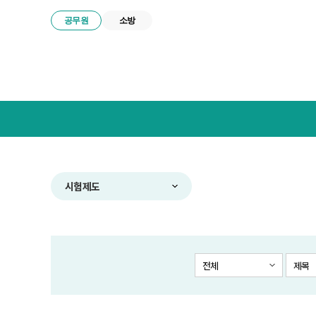
공무원
소방
넥
스
트
공
무
원
합
시험제도
격
전
략
연
구
전체
제목
소
메
뉴