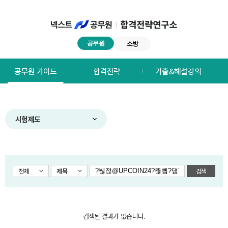
공무원
소방
넥스트공무원
공무원 가이드
합격전략
기출&해설강의
합격전략연구소
메뉴
시험제도
전체
제목
검색
검색된 결과가 없습니다.