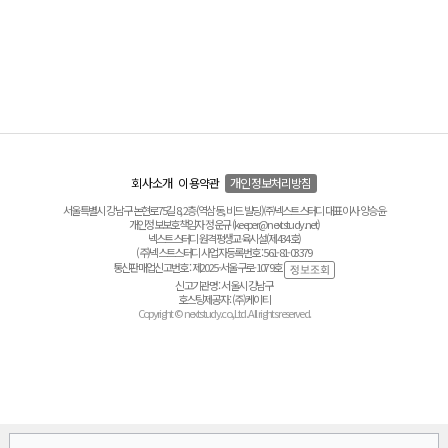
회사소개
이용약관
개인정보처리방침
서울특별시 강남구 논현로75길 8, 2층(역삼동, 비드 빌딩) ㈜넥스트스터디 대표이사 양승윤
개인정보보호책임자 정운규 (keeper@nextstudy.net)
넥스트스터디 원격평생교육시설(제434호)
(주)넥스트스터디 사업자등록번호 : 561-81-03379
통신판매업신고번호 : 제2025-서울구로-1079호
신고기관명 : 서울시 강남구
호스팅제공자 : (주)케이티
Copyright © nextstudy.co.,Ltd. All rights reserved.