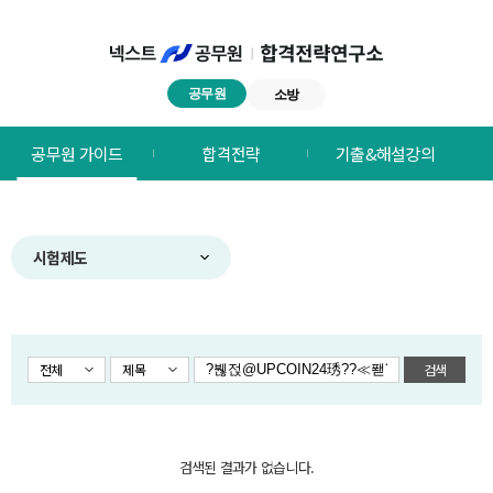
공무원
소방
넥스트공무원
공무원 가이드
합격전략
기출&해설강의
합격전략연구소
메뉴
시험제도
전체
제목
검색
검색된 결과가 없습니다.