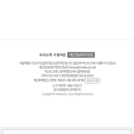
회사소개
이용약관
개인정보처리방침
서울특별시 강남구 논현로75길 8, 2층(역삼동, 비드 빌딩) ㈜넥스트스터디 대표이사 양승윤
개인정보보호책임자 정운규 (keeper@nextstudy.net)
넥스트스터디 원격평생교육시설(제434호)
(주)넥스트스터디 사업자등록번호 : 561-81-03379
통신판매업신고번호 : 제2025-서울구로-1079호
신고기관명 : 서울시 강남구
호스팅제공자 : (주)케이티
Copyright © nextstudy.co.,Ltd. All rights reserved.