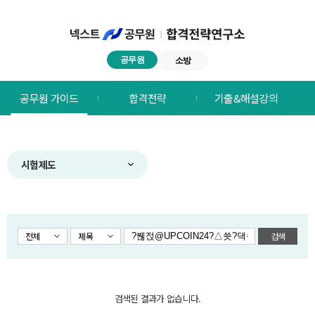
공무원
소방
넥스트공무원
공무원 가이드
합격전략
기출&해설강의
합격전략연구소
메뉴
시험제도
전체
제목
검색
검색된 결과가 없습니다.