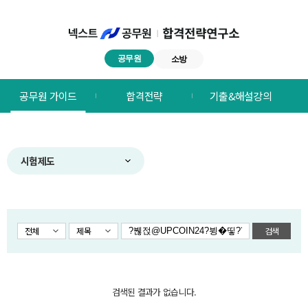
공무원
소방
넥스트공무원
공무원 가이드
합격전략
기출&해설강의
합격전략연구소
메뉴
시험제도
전체
제목
검색
검색된 결과가 없습니다.