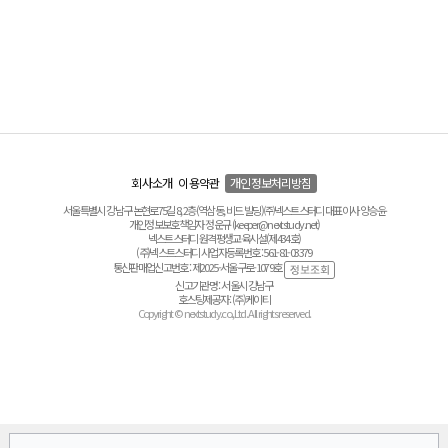
회사소개
이용약관
개인정보처리방침
서울특별시 강남구 논현로75길 8, 2층(역삼동, 비드 빌딩) ㈜넥스트스터디 대표이사 양승윤
개인정보보호책임자 정운규 (keeper@nextstudy.net)
넥스트스터디 원격평생교육시설(제434호)
(주)넥스트스터디 사업자등록번호 : 561-81-03379
통신판매업신고번호 : 제2025-서울구로-1079호
신고기관명 : 서울시 강남구
호스팅제공자 : (주)케이티
Copyright © nextstudy.co.,Ltd. All rights reserved.