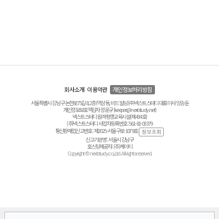
회사소개
이용약관
개인정보처리방침
서울특별시 강남구 논현로75길 8, 2층(역삼동, 비드 빌딩) ㈜넥스트스터디 대표이사 양승윤
개인정보보호책임자 정운규 (keeper@nextstudy.net)
넥스트스터디 원격평생교육시설(제434호)
(주)넥스트스터디 사업자등록번호 : 561-81-03379
통신판매업신고번호 : 제2025-서울구로-1079호
신고기관명 : 서울시 강남구
호스팅제공자 : (주)케이티
Copyright © nextstudy.co.,Ltd. All rights reserved.