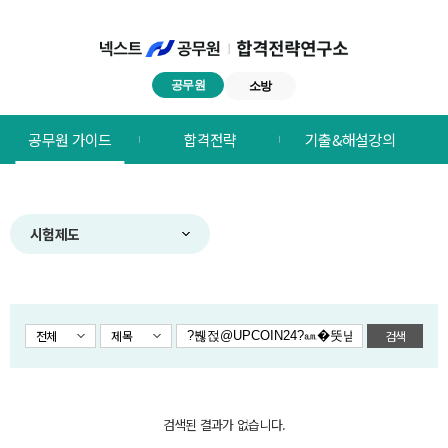
공무원
소방
넥스트공무원
공무원 가이드
합격전략
기출&해설강의
합격전략연구소
메뉴
시험제도
전체
제목
검색
검색된 결과가 없습니다.