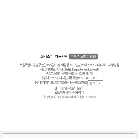
회사소개
이용약관
개인정보처리방침
서울특별시 강남구 논현로75길 8, 2층(역삼동, 비드 빌딩) ㈜넥스트스터디 대표이사 양승윤
개인정보보호책임자 정운규 (keeper@nextstudy.net)
넥스트스터디 원격평생교육시설(제434호)
(주)넥스트스터디 사업자등록번호 : 561-81-03379
통신판매업신고번호 : 제2025-서울구로-1079호
신고기관명 : 서울시 강남구
호스팅제공자 : (주)케이티
Copyright © nextstudy.co.,Ltd. All rights reserved.