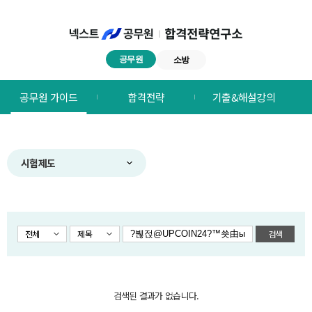
공무원
소방
넥스트공무원
공무원 가이드
합격전략
기출&해설강의
합격전략연구소
메뉴
시험제도
전체
제목
검색
검색된 결과가 없습니다.