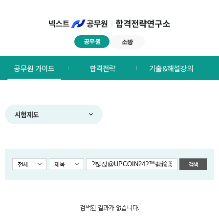
공무원
소방
넥스트공무원
공무원 가이드
합격전략
기출&해설강의
합격전략연구소
메뉴
시험제도
전체
제목
검색
검색된 결과가 없습니다.