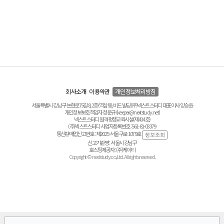
회사소개
이용약관
개인정보처리방침
서울특별시 강남구 논현로75길 8, 2층(역삼동, 비드 빌딩) ㈜넥스트스터디 대표이사 양승윤
개인정보보호책임자 정운규 (keeper@nextstudy.net)
넥스트스터디 원격평생교육시설(제434호)
(주)넥스트스터디 사업자등록번호 : 561-81-03379
통신판매업신고번호 : 제2025-서울구로-1079호
신고기관명 : 서울시 강남구
호스팅제공자 : (주)케이티
Copyright © nextstudy.co.,Ltd. All rights reserved.